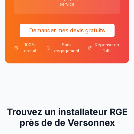
service
Demander mes devis gratuits
100%
Sans
Réponse en
gratuit
engagement
24h
Trouvez un installateur RGE
près de
de
Versonnex