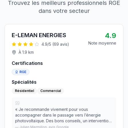
Trouvez les meilleurs professionnels RGE
dans votre secteur
4.9
E-LEMAN ENERGIES
Note moyenne
4.9
/5 (
69
avis)
À
1.9
km
Certifications
RGE
Spécialités
Résidentiel
Commercial
«
Je recommande vivement pour vous
accompagner dans le passage vers l’énergie
photovoltaïque. Des bons conseils, un intervention
(et des finitions) de qualité, un suivi irréprochable.
—
Julien Mermillon
, avis Google