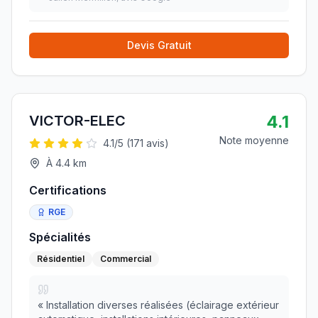
J’ai hésité longtemps avec de lancer mon projet
mais E-Lem
»
Devis Gratuit
4.1
VICTOR-ELEC
Note moyenne
4.1
/5 (
171
avis)
À
4.4
km
Certifications
RGE
Spécialités
Résidentiel
Commercial
«
Installation diverses réalisées (éclairage extérieur