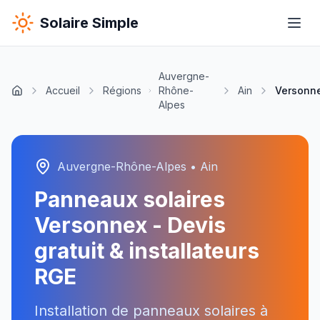
Solaire Simple
Auvergne-
Accueil
Régions
Rhône-
Ain
Versonn
Alpes
Auvergne-Rhône-Alpes
•
Ain
Panneaux solaires
Versonnex
- Devis
gratuit & installateurs
RGE
Installation de panneaux solaires à