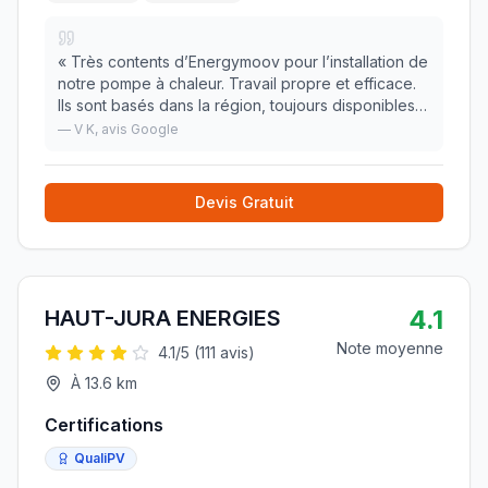
«
Très contents d’Energymoov pour l’installation de
notre pompe à chaleur. Travail propre et efficace.
Ils sont basés dans la région, toujours disponibles
pour l’entretien, le suivi ou toute question après
—
V K
, avis Google
l’installation. On recommande sans h
»
Devis Gratuit
4.1
HAUT-JURA ENERGIES
Note moyenne
4.1
/5 (
111
avis)
À
13.6
km
Certifications
QualiPV