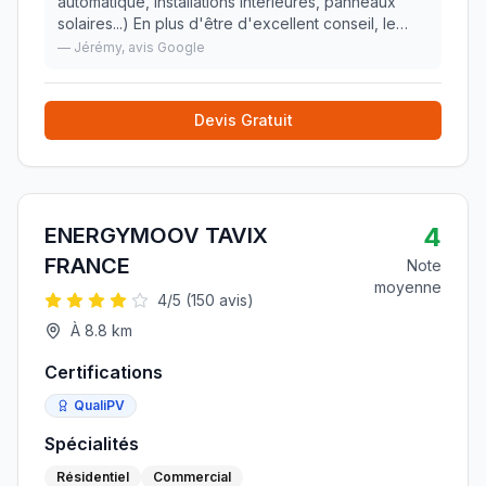
automatique, installations intérieures, panneaux
solaires...) En plus d'être d'excellent conseil, le
travail est très propre et le tarif honnête ! Les
—
Jérémy
, avis Google
engagements sont aussi respectés ce
»
Devis Gratuit
4
ENERGYMOOV TAVIX
FRANCE
Note
moyenne
4
/5 (
150
avis)
À
8.8
km
Certifications
QualiPV
Spécialités
Résidentiel
Commercial