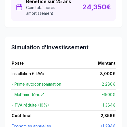
Bénéfice sur 25 ans
24,350
€
Gain total après
amortissement
Simulation d'investissement
Poste
Montant
Installation 6 kWc
8,000
€
- Prime autoconsommation
-2 280€
- MaPrimeRénov'
-
1500
€
- TVA réduite (10%)
-1 364€
Coût final
2,856
€
Économies annuelles
+
1,294
€