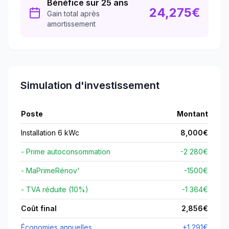
Bénéfice sur 25 ans
24,275
€
Gain total après
amortissement
Simulation d'investissement
Poste
Montant
Installation 6 kWc
8,000
€
- Prime autoconsommation
-2 280€
- MaPrimeRénov'
-
1500
€
- TVA réduite (10%)
-1 364€
Coût final
2,856
€
Économies annuelles
+
1,291
€