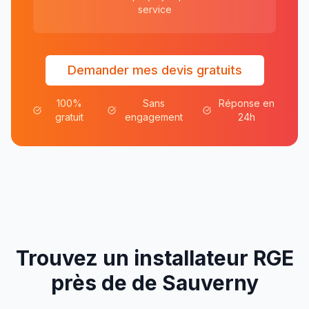
service
Demander mes devis gratuits
100%
Sans
Réponse en
gratuit
engagement
24h
Trouvez un installateur RGE
près de
de
Sauverny