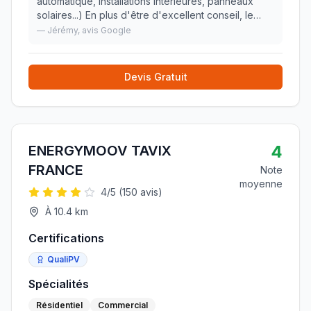
automatique, installations intérieures, panneaux
solaires...) En plus d'être d'excellent conseil, le
travail est très propre et le tarif honnête ! Les
—
Jérémy
, avis Google
engagements sont aussi respectés ce
»
Devis Gratuit
4
ENERGYMOOV TAVIX
FRANCE
Note
moyenne
4
/5 (
150
avis)
À
10.4
km
Certifications
QualiPV
Spécialités
Résidentiel
Commercial