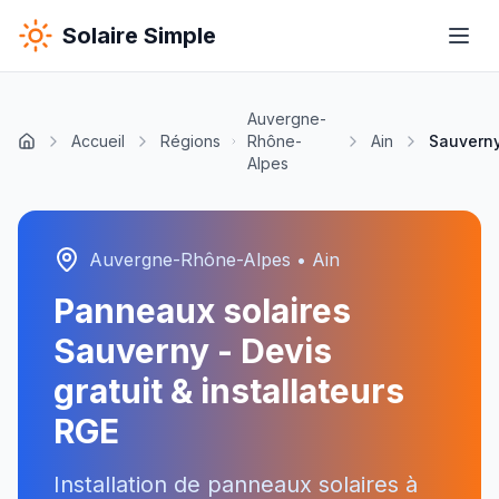
Solaire Simple
Auvergne-
Accueil
Régions
Rhône-
Ain
Sauvern
Alpes
Auvergne-Rhône-Alpes
•
Ain
Panneaux solaires
Sauverny
- Devis
gratuit & installateurs
RGE
Installation de panneaux solaires à