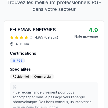
Trouvez les meilleurs professionnels RGE
dans votre secteur
4.9
E-LEMAN ENERGIES
Note moyenne
4.9
/5 (
69
avis)
À
3.5
km
Certifications
RGE
Spécialités
Résidentiel
Commercial
«
Je recommande vivement pour vous
accompagner dans le passage vers l’énergie
photovoltaïque. Des bons conseils, un intervention
(et des finitions) de qualité, un suivi irréprochable.
—
Julien Mermillon
, avis Google