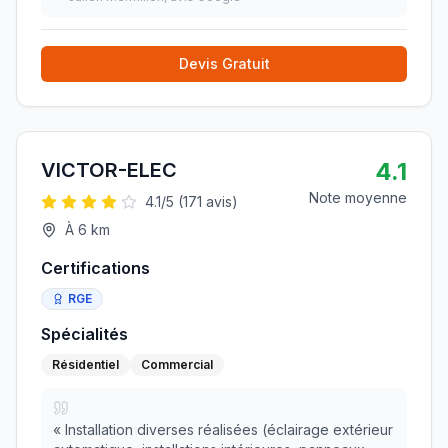
J’ai hésité longtemps avec de lancer mon projet
mais E-Lem
»
Devis Gratuit
4.1
VICTOR-ELEC
Note moyenne
4.1
/5 (
171
avis)
À
6
km
Certifications
RGE
Spécialités
Résidentiel
Commercial
«
Installation diverses réalisées (éclairage extérieur