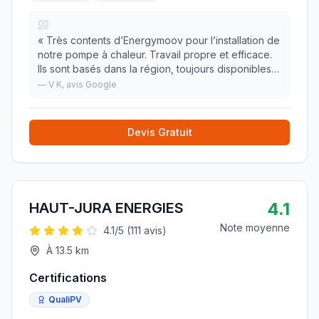
«
Très contents d’Energymoov pour l’installation de
notre pompe à chaleur. Travail propre et efficace.
Ils sont basés dans la région, toujours disponibles
pour l’entretien, le suivi ou toute question après
—
V K
, avis Google
l’installation. On recommande sans h
»
Devis Gratuit
4.1
HAUT-JURA ENERGIES
Note moyenne
4.1
/5 (
111
avis)
À
13.5
km
Certifications
QualiPV