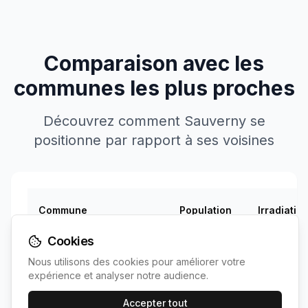
Comparaison avec les
communes les plus proches
Découvrez comment
Sauverny
se
positionne par rapport à ses voisines
Commune
Population
Irradiatio
Cookies
Votre
Sauverny
< 100
1378
kWh/m
commune
Nous utilisons des cookies pour améliorer votre
expérience et analyser notre audience.
1381
Accepter tout
Versonnex
< 100
~
5
km