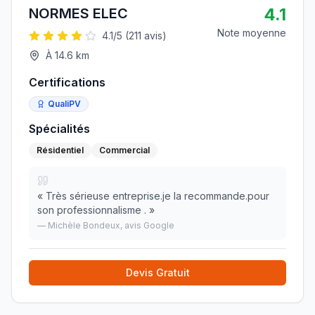
4.1
NORMES ELEC
Note moyenne
4.1
/5 (
211
avis)
À
14.6
km
Certifications
QualiPV
Spécialités
Résidentiel
Commercial
«
Très sérieuse entreprise.je la recommande.pour
son professionnalisme .
»
—
Michèle Bondeux
, avis Google
Devis Gratuit