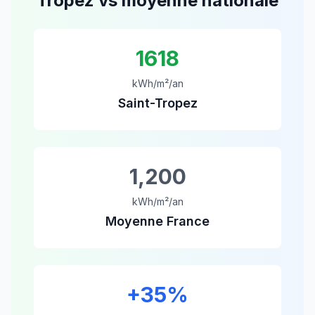
Tropez
vs moyenne nationale
1618
kWh/m²/an
Saint-Tropez
1,200
kWh/m²/an
Moyenne France
+
35
%