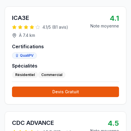
4.1
ICA3E
Note moyenne
4.1
/5 (
81
avis)
À
7.4
km
Certifications
QualiPV
Spécialités
Résidentiel
Commercial
Devis Gratuit
4.5
CDC ADVANCE
Note moyenne