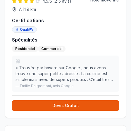
4.5
/5 (
215
avis)
À
11.9
km
Certifications
QualiPV
Spécialités
Résidentiel
Commercial
«
Trouvée par hasard sur Google , nous avons
trouvé une super petite adresse . La cuisine est
simple mais avec de supers produits . C’était très
bon . Le rapport qualité/prix est top et surtout nous
—
Emilie Daigremont
, avis Google
avons été très bien reçu ! Amis touristes ,
»
Devis Gratuit