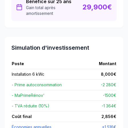
Bénéfice sur 25 ans
29,900
€
Gain total après
amortissement
Simulation d'investissement
Poste
Montant
Installation 6 kWc
8,000
€
- Prime autoconsommation
-2 280€
- MaPrimeRénov'
-
1500
€
- TVA réduite (10%)
-1 364€
Coût final
2,856
€
Économies annuelles
+
1,516
€