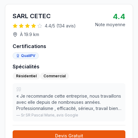
4.4
SARL CETEC
Note moyenne
4.4
/5 (
134
avis)
À
19.9
km
Certifications
QualiPV
Spécialités
Résidentiel
Commercial
«
Je recommande cette entreprise, nous travaillons
avec elle depuis de nombreuses années.
Professionnalisme , efficacité, sérieux, travail bien
fait et deux personnes attentives et à l'écoute.
—
Sr SR Pascal Marie
, avis Google
Merci.
»
Devis Gratuit