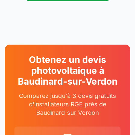
Obtenez un devis
photovoltaique à
Baudinard-sur-Verdon
Comparez jusqu'à 3 devis gratuits
d'installateurs RGE près
de
Baudinard-sur-Verdon