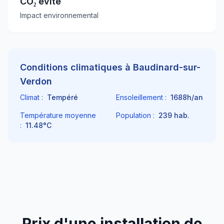
CO₂ évité
Impact environnemental
Conditions climatiques à
Baudinard-sur-
Verdon
Climat :
Tempéré
Ensoleillement :
1688
h/an
Température moyenne
Population :
239
hab.
:
11.48
°C
Prix d'une installation de