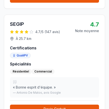
4.7
SEGIP
Note moyenne
4.7
/5 (
147
avis)
À
25.7
km
Certifications
QualiPV
Spécialités
Résidentiel
Commercial
«
Bonne esprit d'équipe.
»
—
Antonio De Matos
, avis Google
Devis Gratuit