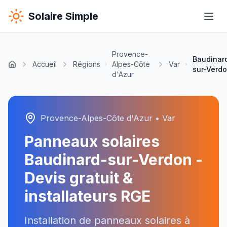
Solaire Simple
Provence-
Baudinar
Accueil
Régions
Alpes-Côte
Var
sur-Verd
d'Azur
Provence-Alpes-Côte d'Azur
•
Var
Panneaux solaires
Baudinard-sur-Verdon
-
Devis gratuit &
installateurs RGE
Installation de panneaux solaires à