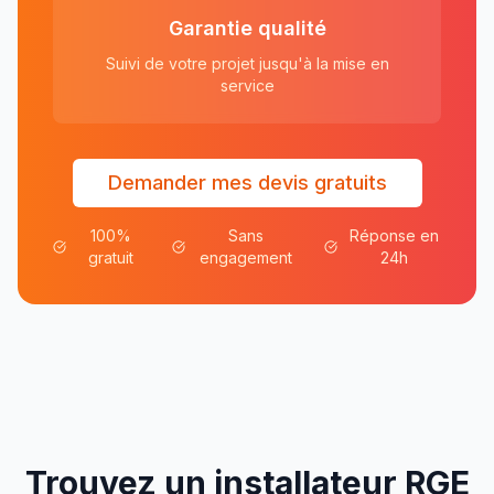
Garantie qualité
Suivi de votre projet jusqu'à la mise en
service
Demander mes devis gratuits
100%
Sans
Réponse en
gratuit
engagement
24h
Trouvez un installateur RGE