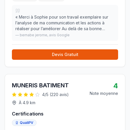
«
Merci à Sophie pour son travail exemplaire sur
l’analyse de ma communication et les actions à
réaliser pour l’améliorer Au delà de sa bonne
humeur, son sérieux, sa compétence et son
—
bernabe jerome
, avis Google
analyse des mes besoins mérite d être félicité
»
Devis Gratuit
4
MUNERIS BATIMENT
Note moyenne
4
/5 (
220
avis)
À
4.9
km
Certifications
QualiPV