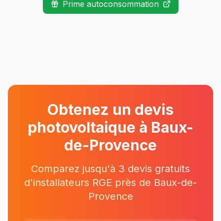
Prime autoconsommation
Obtenez un devis
photovoltaique à
Baux-
de-Provence
Comparez jusqu'à 3 devis gratuits
d'installateurs RGE près
de
Baux-de-
Provence