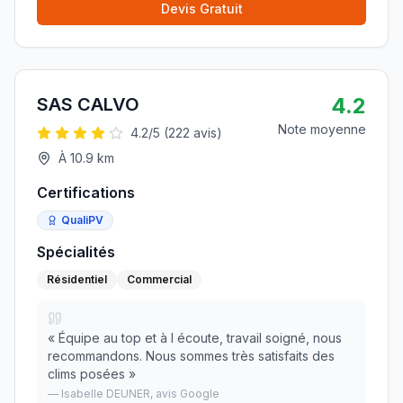
Devis Gratuit
4.2
SAS CALVO
Note moyenne
4.2
/5 (
222
avis)
À
10.9
km
Certifications
QualiPV
Spécialités
Résidentiel
Commercial
«
Équipe au top et à l écoute, travail soigné, nous
recommandons. Nous sommes très satisfaits des
clims posées
»
—
Isabelle DEUNER
, avis Google