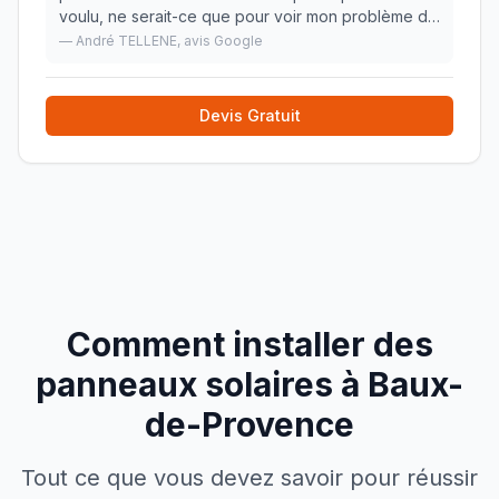
voulu, ne serait-ce que pour voir mon problème de
chauffe-eau solaire de la marque "shucco" (qui
—
André TELLENE
, avis Google
n'existe plus et dont personne jusqu'à maintenan
»
Devis Gratuit
Comment installer des
panneaux solaires à
Baux-
de-Provence
Tout ce que vous devez savoir pour réussir