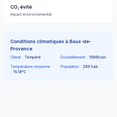
CO₂ évité
Impact environnemental
Conditions climatiques à
Baux-de-
Provence
Climat :
Tempéré
Ensoleillement :
1686
h/an
Température moyenne
Population :
289
hab.
:
15.18
°C