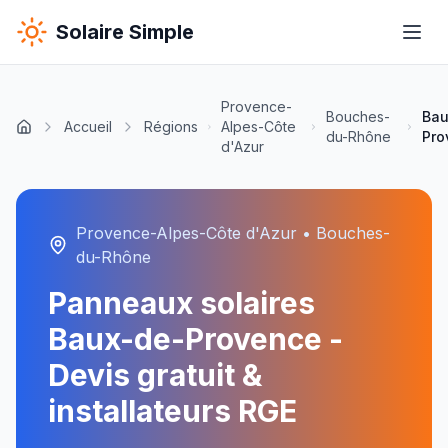
Solaire Simple
Provence-
Bouches-
Bau
Accueil
Régions
Alpes-Côte
du-Rhône
Pro
d'Azur
Provence-Alpes-Côte d'Azur
•
Bouches-
du-Rhône
Panneaux solaires
Baux-de-Provence
-
Devis gratuit &
installateurs RGE