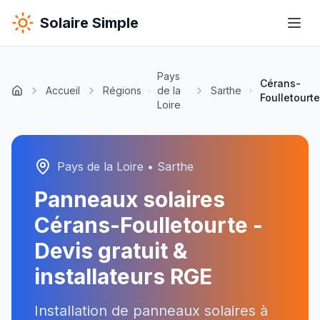
Solaire Simple
Pays
Cérans-
Accueil
Régions
de la
Sarthe
Foulletourt
Loire
Pays de la Loire
•
Sarthe
Panneaux solaires
Cérans-Foulletourte
-
Devis gratuit &
installateurs RGE
Installation de panneaux solaires à