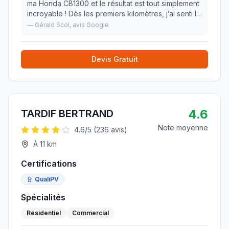
ma Honda CB1300 et le résultat est tout simplement
incroyable ! Dès les premiers kilomètres, j’ai senti la
différence : maintien parfait, confort exceptionnel
—
Gérald Scol
, avis Google
même sur les longues distance
»
Devis Gratuit
4.6
TARDIF BERTRAND
Note moyenne
4.6
/5 (
236
avis)
À
11
km
Certifications
QualiPV
Spécialités
Résidentiel
Commercial