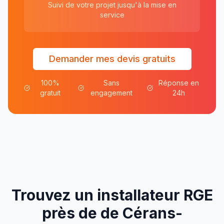
Suivi de votre projet jusqu'à la mise en
service
Demander mes devis gratuits
100%
Sans
Réponse en
gratuit
engagement
24h
Trouvez un installateur RGE
près de
de
Cérans-