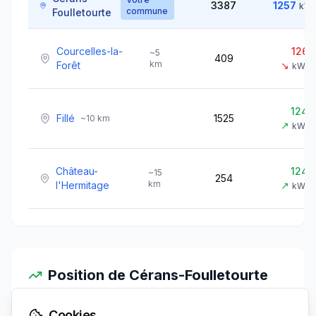
3387
1257
kWh
commune
Foulletourte
Courcelles-la-
1260
~
5
409
km
Forêt
↘
kWh/
1240
Fillé
1525
~
10
km
↗
kWh/
Château-
1242
~
15
254
km
l'Hermitage
↗
kWh/
Position de
Cérans-Foulletourte
100.0%
Irradiation vs voisines:
Cookies