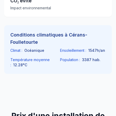
CO₂ évité
Impact environnemental
Conditions climatiques à
Cérans-
Foulletourte
Climat :
Océanique
Ensoleillement :
1547
h/an
Température moyenne
Population :
3387
hab.
:
12.28
°C
Prix d'une installation de