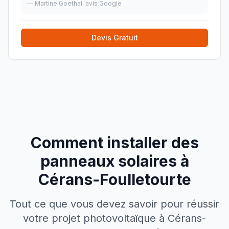
qualité
»
—
Martine Goethal
, avis Google
Devis Gratuit
Comment installer des
panneaux solaires à
Cérans-Foulletourte
Tout ce que vous devez savoir pour réussir
votre projet photovoltaïque à
Cérans-