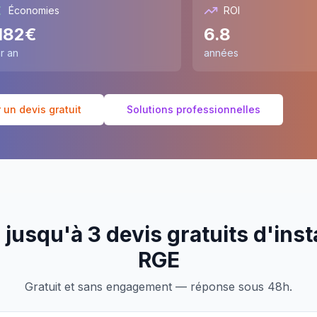
Économies
ROI
182
€
6.8
r an
années
un devis gratuit
Solutions professionnelles
jusqu'à 3 devis gratuits d'inst
RGE
Gratuit et sans engagement — réponse sous 48h.