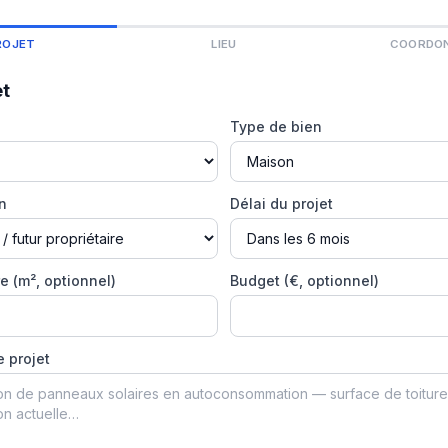
ROJET
LIEU
COORDO
et
Type de bien
on
Délai du projet
e (m², optionnel)
Budget (€, optionnel)
e projet