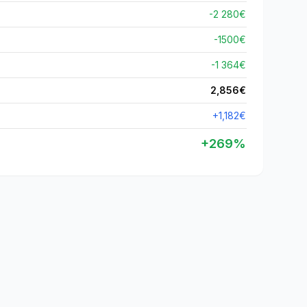
-2 280€
-
1500
€
-1 364€
2,856
€
+
1,182
€
+
269
%