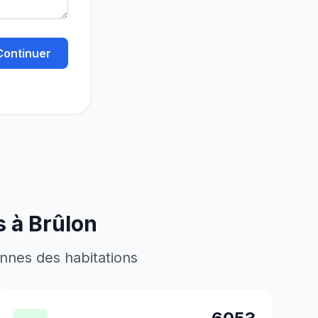
Continuer
s à
Brûlon
ennes des habitations