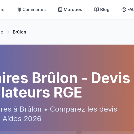
rs
Communes
Marques
Blog
FA
he
Brûlon
aires
Brûlon
- Devis
allateurs RGE
ires à
Brûlon
• Comparez les devis
 • Aides
2026