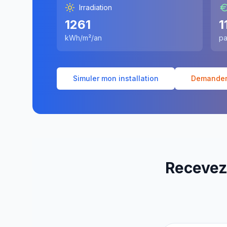
Irradiation
1261
1
kWh/m²/an
pa
Simuler mon installation
Demander 
Recevez 