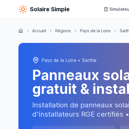
Solaire Simple
Simulateu
Accueil
Régions
Pays de la Loire
Sart
Pays de la Loire
•
Sarthe
Panneaux sol
gratuit & inst
Installation de panneaux sola
d'installateurs RGE certifiés