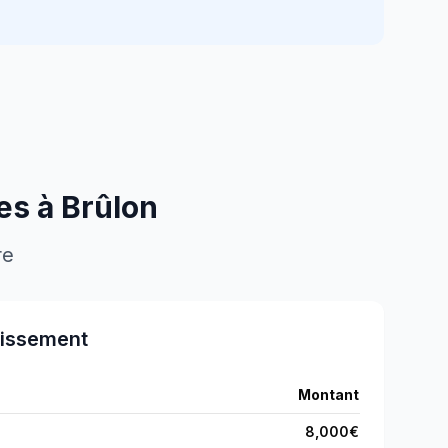
res à
Brûlon
re
tissement
Montant
8,000
€