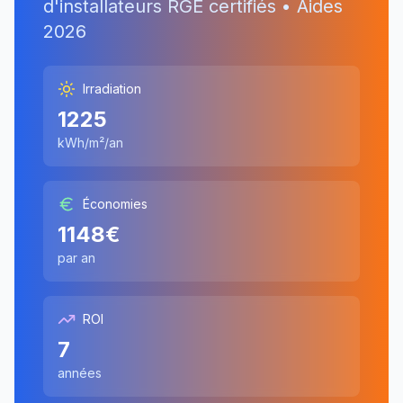
d'installateurs RGE certifiés • Aides
2026
Irradiation
1225
kWh/m²/an
Économies
1148
€
par an
ROI
7
années