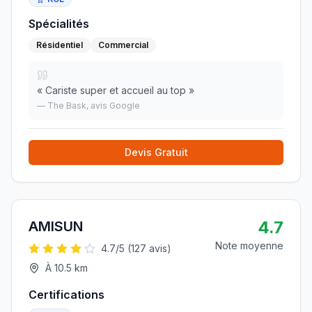
Spécialités
Résidentiel
Commercial
«
Cariste super et accueil au top
»
—
The Bask
, avis Google
Devis Gratuit
4.7
AMISUN
Note moyenne
4.7
/5 (
127
avis)
À
10.5
km
Certifications