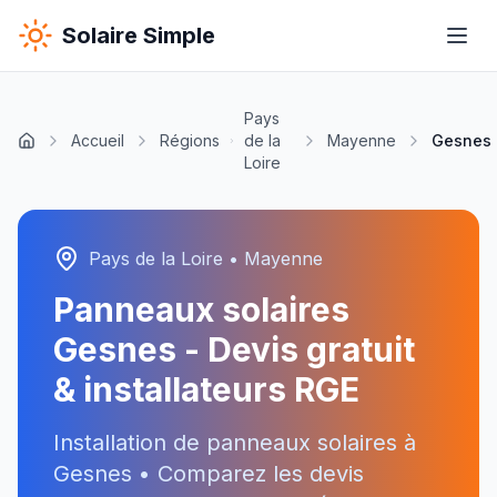
Solaire Simple
Pays
Accueil
Régions
de la
Mayenne
Gesnes
Loire
Pays de la Loire
•
Mayenne
Panneaux solaires
Gesnes
- Devis gratuit
& installateurs RGE
Installation de panneaux solaires à
Gesnes
• Comparez les devis