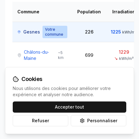
Commune
Population
Irradiation
Votre
Gesnes
226
1225
kWh/m²
commune
Châlons-du-
1229
~
5
699
km
Maine
↘
kWh/m²
Cookies
Bazouge-des-
1229
~
10
554
km
Alleux
↘
kWh/m²
Nous utilisons des cookies pour améliorer votre
expérience et analyser notre audience.
Chapelle-
1236
~
15
Accepter tout
960
km
Anthenaise
↘
kWh/m²
Refuser
Personnaliser