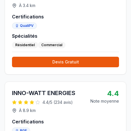
À
3.4
km
Certifications
QualiPV
Spécialités
Résidentiel
Commercial
Devis Gratuit
4.4
INNO-WATT ENERGIES
Note moyenne
4.4
/5 (
234
avis)
À
8.9
km
Certifications
RGE