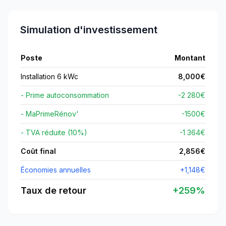
Simulation d'investissement
Poste
Montant
Installation 6 kWc
8,000
€
- Prime autoconsommation
-2 280€
- MaPrimeRénov'
-
1500
€
- TVA réduite (10%)
-1 364€
Coût final
2,856
€
Économies annuelles
+
1,148
€
Taux de retour
+
259
%