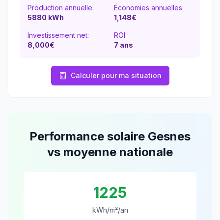
Production annuelle:
Économies annuelles:
5880
kWh
1,148
€
Investissement net:
ROI:
8,000€
7
ans
Calculer pour ma situation
Performance solaire
Gesnes
vs moyenne nationale
1225
kWh/m²/an