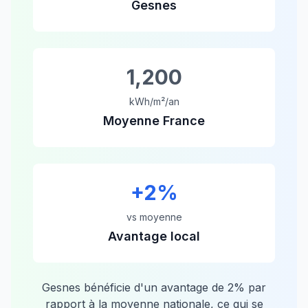
Gesnes
1,200
kWh/m²/an
Moyenne France
+
2
%
vs moyenne
Avantage local
Gesnes
bénéficie d'un avantage de
2
% par
rapport à la moyenne nationale, ce qui se