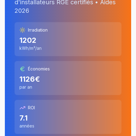
d'installateurs RGE certifiés • Aides
2026
Irradiation
1202
kWh/m²/an
Économies
1126
€
par an
ROI
7.1
années