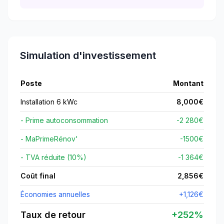
Simulation d'investissement
Poste
Montant
Installation 6 kWc
8,000
€
- Prime autoconsommation
-2 280€
- MaPrimeRénov'
-
1500
€
- TVA réduite (10%)
-1 364€
Coût final
2,856
€
Économies annuelles
+
1,126
€
Taux de retour
+
252
%