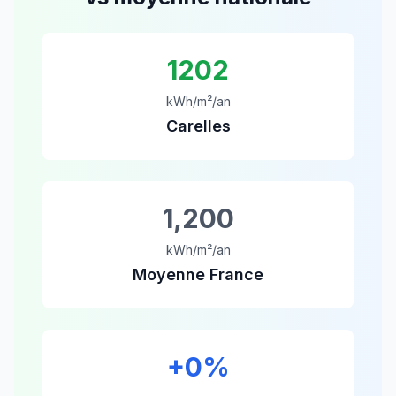
1202
kWh/m²/an
Carelles
1,200
kWh/m²/an
Moyenne France
+
0
%