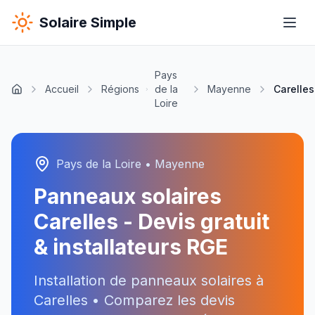
Solaire Simple
Pays
Accueil
Régions
de la
Mayenne
Carelles
Loire
Pays de la Loire
•
Mayenne
Panneaux solaires
Carelles
- Devis gratuit
& installateurs RGE
Installation de panneaux solaires à
Carelles
• Comparez les devis