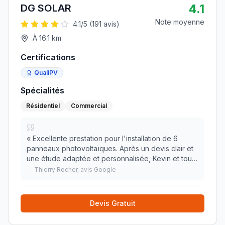
4.1
DG SOLAR
Note moyenne
4.1
/5 (
191
avis)
À
16.1
km
Certifications
QualiPV
Spécialités
Résidentiel
Commercial
«
Excellente prestation pour l'installation de 6
panneaux photovoltaïques. Après un devis clair et
une étude adaptée et personnalisée, Kevin et toute
équipe d'intervenants ont réalisé un excellent
—
Thierry Rocher
, avis Google
travail rapide,propre et dans les délais resp
»
Devis Gratuit