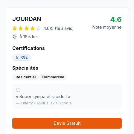
4.6
JOURDAN
Note moyenne
4.6
/5 (
196
avis)
À
16.5
km
Certifications
RGE
Spécialités
Résidentiel
Commercial
«
Super sympa et rapide !
»
—
Thierry GASNET
, avis Google
Devis Gratuit