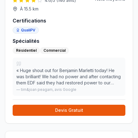
4.6
/5 (
146
avis)
À
15.5
km
Certifications
QualiPV
Spécialités
Résidentiel
Commercial
«
Huge shout out for Benjamin Marletti today! He
was brilliant! We had no power and after contacting
them EDF said they had restored power to our
Linky so job done. Ben came really quickly, found
—
tim&joan peagam
, avis Google
the fault in the disjointer, EDF came and put
»
Devis Gratuit