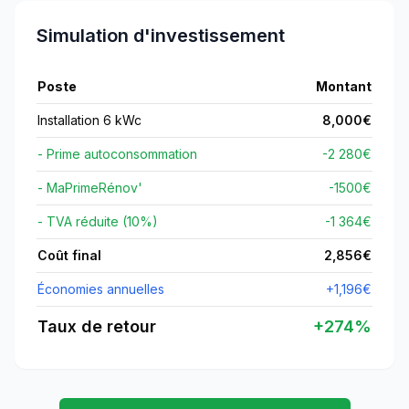
Simulation d'investissement
Poste
Montant
Installation 6 kWc
8,000
€
- Prime autoconsommation
-2 280€
- MaPrimeRénov'
-
1500
€
- TVA réduite (10%)
-1 364€
Coût final
2,856
€
Économies annuelles
+
1,196
€
Taux de retour
+
274
%