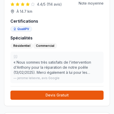
Note moyenne
4.4
/5 (
114
avis)
À
14.7
km
Certifications
QualiPV
Spécialités
Résidentiel
Commercial
«
Nous sommes très satisfaits de l'intervention
d'Anthony pour la réparation de notre poêle
(13/02/2025). Merci également à lui pour les
conseils et différents réglages de notre poêle.
—
jerome lelievre
, avis Google
"Professionnel, compétent, sérieux" Prise de rdv
et inter
»
Devis Gratuit