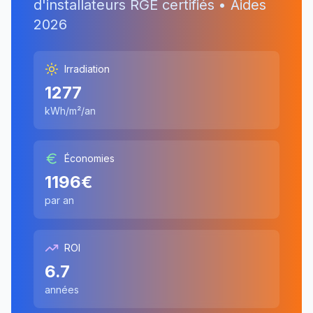
d'installateurs RGE certifiés • Aides
2026
Irradiation
1277
kWh/m²/an
Économies
1196
€
par an
ROI
6.7
années