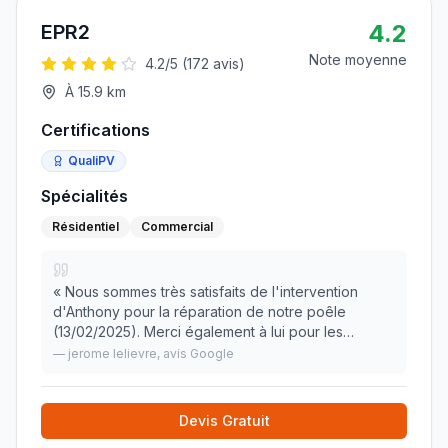
4.2
EPR2
Note moyenne
4.2
/5 (
172
avis)
À
15.9
km
Certifications
QualiPV
Spécialités
Résidentiel
Commercial
«
Nous sommes très satisfaits de l'intervention
d'Anthony pour la réparation de notre poêle
(13/02/2025). Merci également à lui pour les
conseils et différents réglages de notre poêle.
—
jerome lelievre
, avis Google
"Professionnel, compétent, sérieux" Prise de rdv
et inter
»
Devis Gratuit