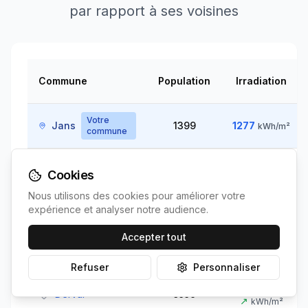
par rapport à ses voisines
Commune
Population
Irradiation
Votre
Jans
1399
1277
kWh/m²
commune
1280
Cookies
Nozay
4228
~
5
km
↘
kWh/m²
Nous utilisons des cookies pour améliorer votre
expérience et analyser notre audience.
1272
Lusanger
1055
~
10
km
Accepter tout
↗
kWh/m²
Refuser
Personnaliser
1276
Derval
3556
~
15
km
↗
kWh/m²