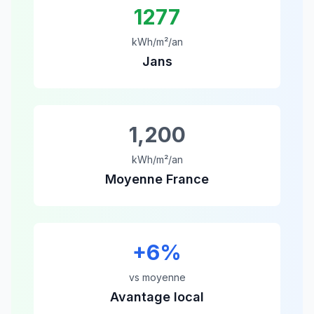
1277
kWh/m²/an
Jans
1,200
kWh/m²/an
Moyenne France
+
6
%
vs moyenne
Avantage local