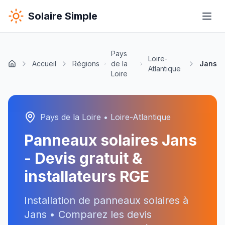
Solaire Simple
Pays
Loire-
Accueil
Régions
de la
Jans
Atlantique
Loire
Pays de la Loire
•
Loire-Atlantique
Panneaux solaires
Jans
- Devis gratuit &
installateurs RGE
Installation de panneaux solaires à
Jans
• Comparez les devis