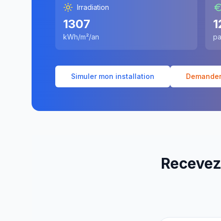
Irradiation
1307
1
kWh/m²/an
pa
Simuler mon installation
Demander 
Recevez 