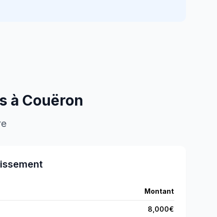
es à
Couëron
re
tissement
Montant
8,000
€