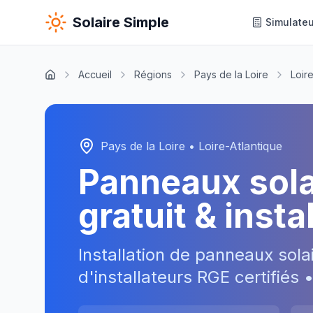
Solaire Simple
Simulateu
Accueil
Régions
Pays de la Loire
Loir
Pays de la Loire
•
Loire-Atlantique
Panneaux sol
gratuit & inst
Installation de panneaux sola
d'installateurs RGE certifiés