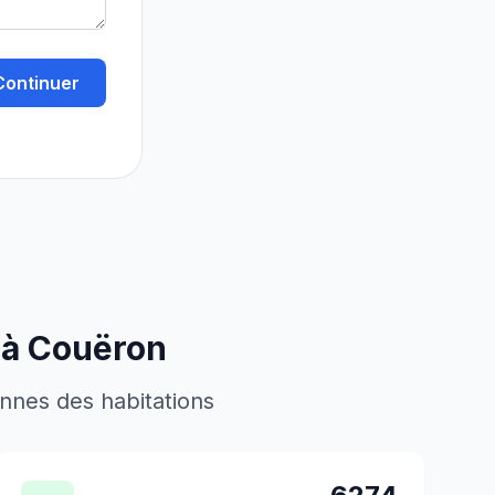
Continuer
 à
Couëron
ennes des habitations