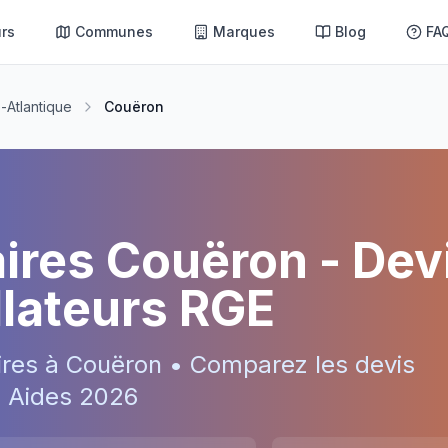
rs
Communes
Marques
Blog
FA
e-Atlantique
Couëron
aires
Couëron
- Dev
allateurs RGE
ires à
Couëron
• Comparez les devis
 • Aides
2026