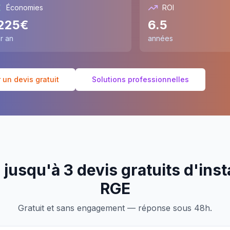
Économies
ROI
225
€
6.5
r an
années
un devis gratuit
Solutions professionnelles
jusqu'à 3 devis gratuits d'inst
RGE
Gratuit et sans engagement — réponse sous 48h.