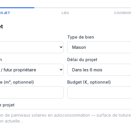
ROJET
LIEU
COORDO
et
Type de bien
on
Délai du projet
e (m², optionnel)
Budget (€, optionnel)
e projet