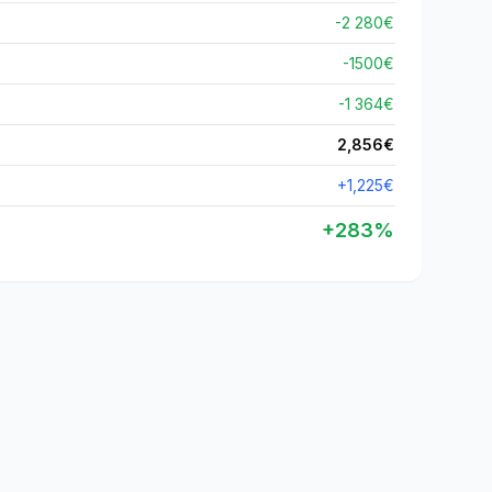
-2 280€
-
1500
€
-1 364€
2,856
€
+
1,225
€
+
283
%