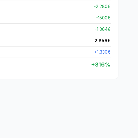
-2 280€
-
1500
€
-1 364€
2,856
€
+
1,330
€
+
316
%