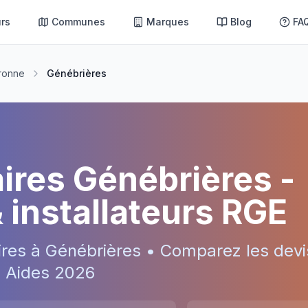
rs
Communes
Marques
Blog
FA
ronne
Génébrières
aires
Génébrières
-
& installateurs RGE
ires à
Génébrières
• Comparez les devi
 • Aides
2026