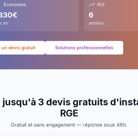
Économies
ROI
330
€
6
r an
années
un devis gratuit
Solutions professionnelles
jusqu'à 3 devis gratuits d'inst
RGE
Gratuit et sans engagement — réponse sous 48h.