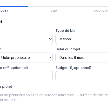
ROJET
LIEU
COORDO
et
Type de bien
on
Délai du projet
e (m², optionnel)
Budget (€, optionnel)
e projet