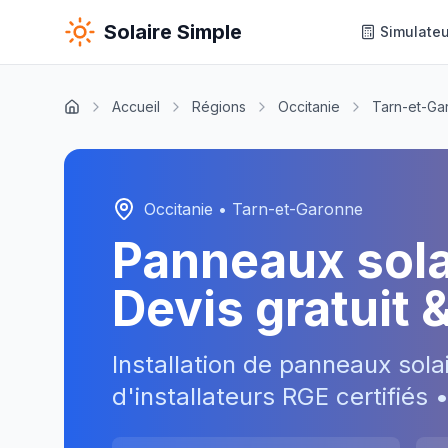
Solaire Simple
Simulateu
Accueil
Régions
Occitanie
Tarn-et-Ga
Occitanie
•
Tarn-et-Garonne
Panneaux sol
Devis gratuit 
Installation de panneaux sola
d'installateurs RGE certifiés