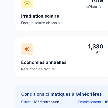
1419
kWh/m²/an
Irradiation solaire
Énergie solaire disponible
1,330
€/an
Économies annuelles
Réduction de facture
Conditions climatiques à
Génébrières
Climat :
Méditerranéen
Ensoleillement :
1