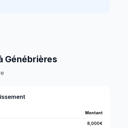
 à
Génébrières
re
tissement
Montant
8,000
€