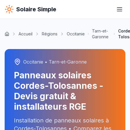
Solaire Simple
Tarn-et-
Corde
Accueil
Régions
Occitanie
Garonne
Tolo
Occitanie
•
Tarn-et-Garonne
Panneaux solaires
Cordes-Tolosannes
-
Devis gratuit &
installateurs RGE
Installation de panneaux solaires à
Cordes-Tolosannes
• Comparez les