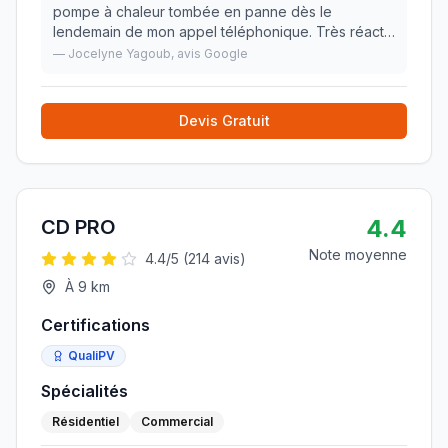
pompe à chaleur tombée en panne dès le
lendemain de mon appel téléphonique. Très réactif
professionnel ponctuel efficace. Je recommande
—
Jocelyne Yagoub
, avis Google
👍
»
Devis Gratuit
4.4
CD PRO
Note moyenne
4.4
/5 (
214
avis)
À
9
km
Certifications
QualiPV
Spécialités
Résidentiel
Commercial