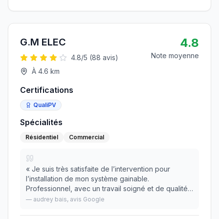
4.8
G.M ELEC
Note moyenne
4.8
/5 (
88
avis)
À
4.6
km
Certifications
QualiPV
Spécialités
Résidentiel
Commercial
«
Je suis très satisfaite de l’intervention pour
l’installation de mon système gainable.
Professionnel, avec un travail soigné et de qualité.
Ponctuel et efficace. Je recommande vivement.
»
—
audrey bais
, avis Google