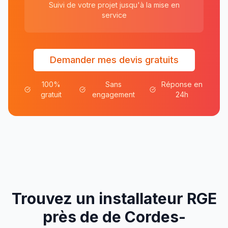
Suivi de votre projet jusqu'à la mise en
service
Demander mes devis gratuits
100%
Sans
Réponse en
gratuit
engagement
24h
Trouvez un installateur RGE
près de
de
Cordes-