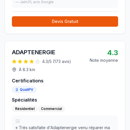
professionnels ! Nous sommes ravis du résultat !
—
Jalin31
, avis Google
Nous recommandons fortement l'entreprise
»
Devis Gratuit
4.3
ADAPTENERGIE
Note moyenne
4.3
/5 (
173
avis)
À
8.3
km
Certifications
QualiPV
Spécialités
Résidentiel
Commercial
«
Très satisfaite d'Adaptenergie venu réparer ma