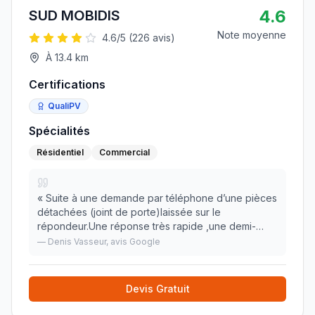
4.6
SUD MOBIDIS
Note moyenne
4.6
/5 (
226
avis)
À
13.4
km
Certifications
QualiPV
Spécialités
Résidentiel
Commercial
«
Suite à une demande par téléphone d’une pièces
détachées (joint de porte)laissée sur le
répondeur.Une réponse très rapide ,une demi-
heure après mon appel et une commande faite le
—
Denis Vasseur
, avis Google
jour même. Bravo pour votre réactivité habituelle et
vôtre ge
»
Devis Gratuit