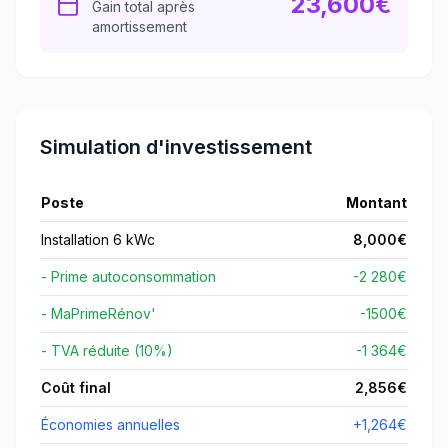
23,600
€
Gain total après
amortissement
Simulation d'investissement
Poste
Montant
Installation 6 kWc
8,000
€
- Prime autoconsommation
-2 280€
- MaPrimeRénov'
-
1500
€
- TVA réduite (10%)
-1 364€
Coût final
2,856
€
Économies annuelles
+
1,264
€