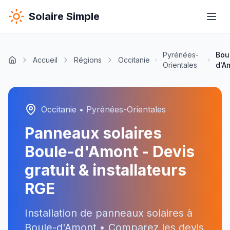
Solaire Simple
Pyrénées-
Bou
Accueil
Régions
Occitanie
Orientales
d'A
Occitanie
•
Pyrénées-Orientales
Panneaux solaires
Boule-d'Amont
- Devis
gratuit & installateurs
RGE
Installation de panneaux solaires à
Boule-d'Amont
• Comparez les devis