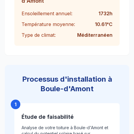
d'Amont
Ensoleillement annuel:
1732
h
Température moyenne:
10.61
°C
Type de climat:
Méditerranéen
Processus d'installation à
Boule-d'Amont
1
Étude de faisabilité
Analyse de votre toiture à Boule-d'Amont et
calcul du potentiel solaire basé sur