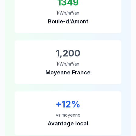
1349
kWh/m²/an
Boule-d'Amont
1,200
kWh/m²/an
Moyenne France
+
12
%
vs moyenne
Avantage local