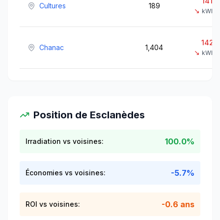
1410
Cultures
189
↘
kWh/
1420
Chanac
1,404
↘
kWh/
Position de
Esclanèdes
100.0%
Irradiation vs voisines:
-5.7%
Économies vs voisines:
-0.6 ans
ROI vs voisines: