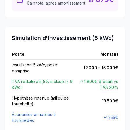
Gain total après amortissement
Simulation d'investissement (6 kWc)
Poste
Montant
Installation 6 kWc, pose
12 000
–
15 000
€
comprise
TVA réduite à
5,5
% incluse (≤
9
≈ 1 800€ d'écart vs
kWc)
TVA
20
%
Hypothèse retenue (milieu de
13 500
€
fourchette)
Économies annuelles à
+
1 255
€
Esclanèdes