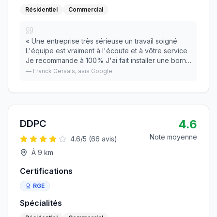
Résidentiel
Commercial
«
Une entreprise très sérieuse un travail soigné
L'équipe est vraiment à l'écoute et à vôtre service
Je recommande à 100% J'ai fait installer une borne
de recharge pour voiture.
»
—
Franck Gervais
, avis Google
4.6
DDPC
Note moyenne
4.6
/5 (
66
avis)
À
9
km
Certifications
RGE
Spécialités