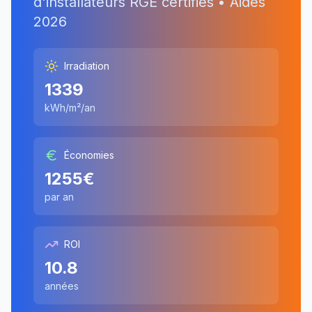
d'installateurs RGE certifiés • Aides
2026
Irradiation
1339
kWh/m²/an
Économies
1255
€
par an
ROI
10.8
années