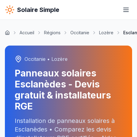
Solaire Simple
Accueil
Régions
Occitanie
Lozère
Escla
Occitanie
•
Lozère
Panneaux solaires
Esclanèdes
- Devis
gratuit & installateurs
RGE
Installation de panneaux solaires à
Esclanèdes
• Comparez les devis