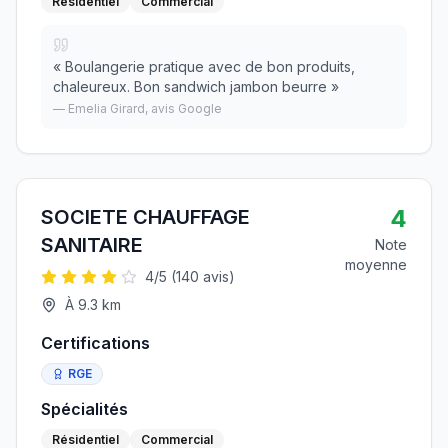
Résidentiel
Commercial
«
Boulangerie pratique avec de bon produits,
chaleureux. Bon sandwich jambon beurre
»
—
Emelia Girard
, avis Google
4
SOCIETE CHAUFFAGE
SANITAIRE
Note
moyenne
4
/5 (
140
avis)
À
9.3
km
Certifications
RGE
Spécialités
Résidentiel
Commercial