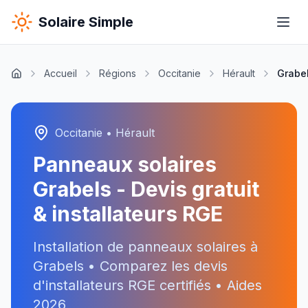
Solaire Simple
Accueil
Régions
Occitanie
Hérault
Grabe
Occitanie
•
Hérault
Panneaux solaires
Grabels
- Devis gratuit
& installateurs RGE
Installation de panneaux solaires à
Grabels
• Comparez les devis
d'installateurs RGE certifiés • Aides
2026