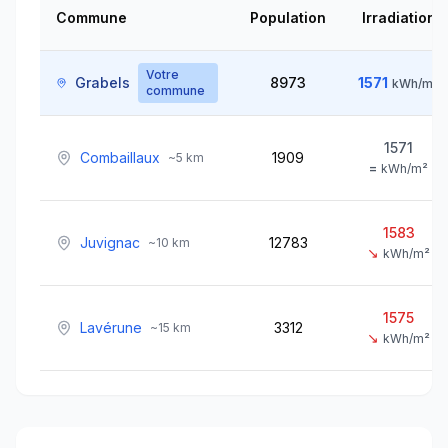
Commune
Population
Irradiation
Votre
Grabels
8973
1571
kWh/m²
commune
1571
Combaillaux
1909
~
5
km
=
kWh/m²
1583
Juvignac
12783
~
10
km
↘
kWh/m²
1575
Lavérune
3312
~
15
km
↘
kWh/m²