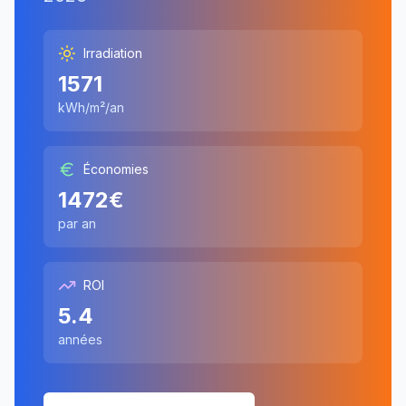
Irradiation
1571
kWh/m²/an
Économies
1472
€
par an
ROI
5.4
années