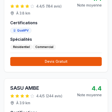
Note moyenne
4.4
/5 (
184
avis)
À
3.8
km
Certifications
QualiPV
Spécialités
Résidentiel
Commercial
Devis Gratuit
4.4
SASU AMBE
Note moyenne
4.4
/5 (
244
avis)
À
3.9
km