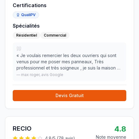
Certifications
QualiPV
Spécialités
Résidentiel
Commercial
«
Je voulais remercier les deux ouvriers qui sont
venus pour me poser mes panneaux, Très
professionnel et très soigneux , je suis la maison de
foville dans le département 57, je leurs souhaite
—
max roger
, avis Google
une très bonne réussite.. Merci encore,
»
Devis Gratuit
4.8
RECIO
Note moyenne
4.8
/5 (
78
avis)