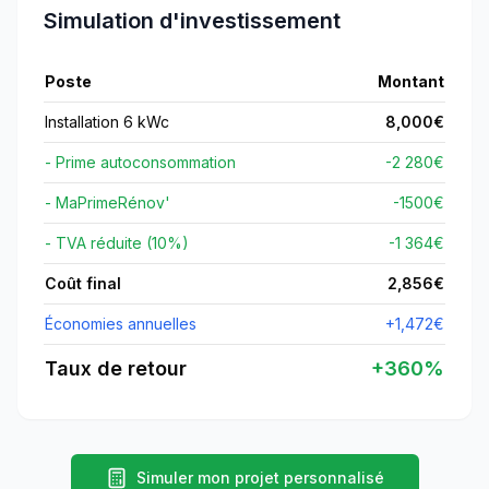
Simulation d'investissement
Poste
Montant
Installation 6 kWc
8,000
€
- Prime autoconsommation
-2 280€
- MaPrimeRénov'
-
1500
€
- TVA réduite (10%)
-1 364€
Coût final
2,856
€
Économies annuelles
+
1,472
€
Taux de retour
+
360
%
Simuler mon projet personnalisé