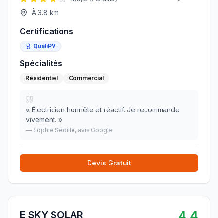
À
3.8
km
Certifications
QualiPV
Spécialités
Résidentiel
Commercial
«
Électricien honnête et réactif. Je recommande
vivement.
»
—
Sophie Sédille
, avis Google
Devis Gratuit
4.4
E SKY SOLAR