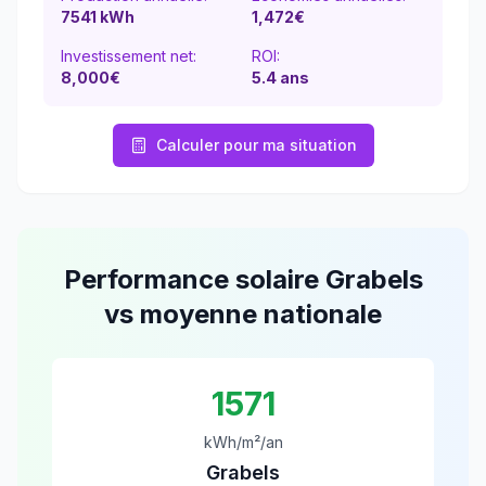
7541
kWh
1,472
€
Investissement net:
ROI:
8,000€
5.4
ans
Calculer pour ma situation
Performance solaire
Grabels
vs moyenne nationale
1571
kWh/m²/an
Grabels