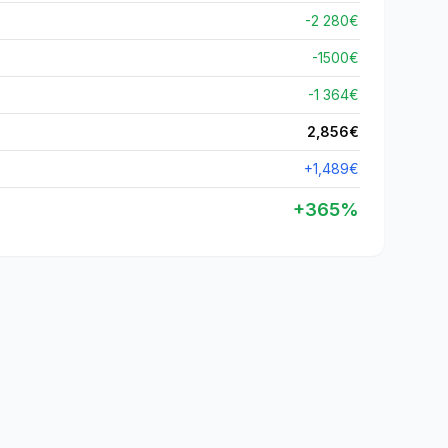
-2 280€
-
1500
€
-1 364€
2,856
€
+
1,489
€
+
365
%