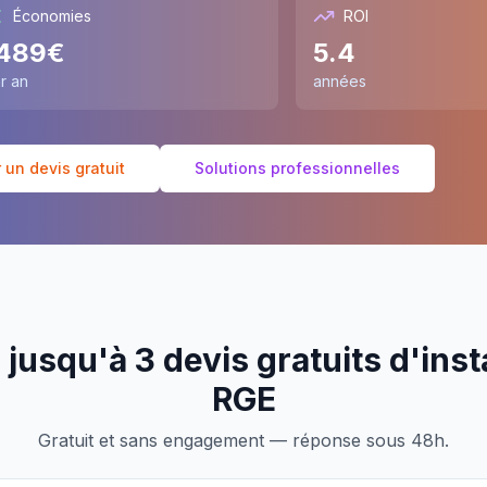
Économies
ROI
489
€
5.4
r an
années
un devis gratuit
Solutions professionnelles
jusqu'à 3 devis gratuits d'inst
RGE
Gratuit et sans engagement — réponse sous 48h.