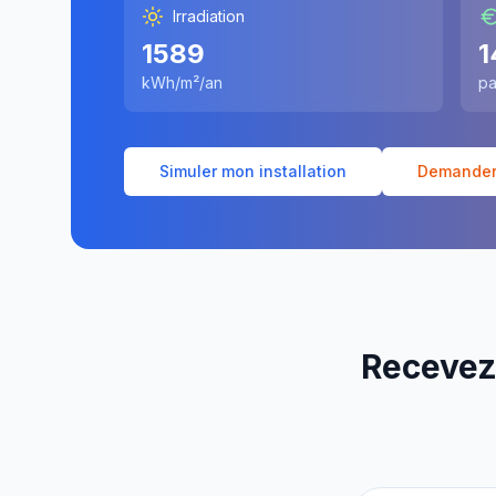
Irradiation
1589
1
kWh/m²/an
pa
Simuler mon installation
Demander 
Recevez 