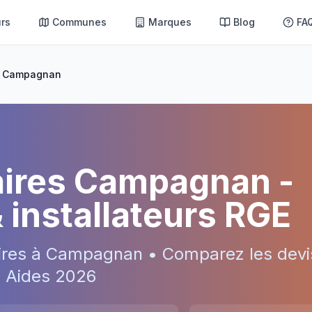
rs
Communes
Marques
Blog
FA
Campagnan
aires
Campagnan
-
& installateurs RGE
ires à
Campagnan
• Comparez les devi
 • Aides
2026