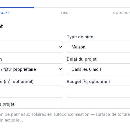
ROJET
LIEU
COORDO
et
Type de bien
on
Délai du projet
e (m², optionnel)
Budget (€, optionnel)
e projet