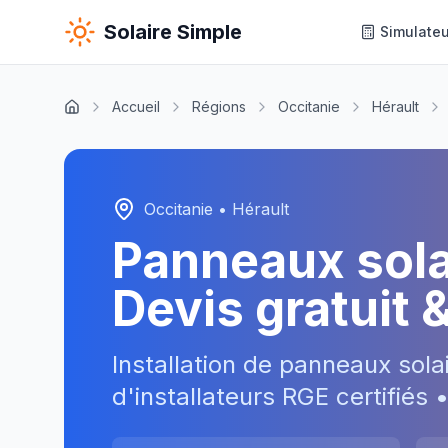
Solaire Simple
Simulateu
Accueil
Régions
Occitanie
Hérault
Occitanie
•
Hérault
Panneaux sol
Devis gratuit 
Installation de panneaux sola
d'installateurs RGE certifiés