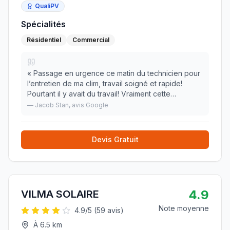
QualiPV
Spécialités
Résidentiel
Commercial
«
Passage en urgence ce matin du technicien pour
l’entretien de ma clim, travail soigné et rapide!
Pourtant il y avait du travail! Vraiment cette
entreprise mérite ses 5 étoiles. Merci encore au
—
Jacob Stan
, avis Google
technicien qui a été très respectueux de mon do
»
Devis Gratuit
4.9
VILMA SOLAIRE
Note moyenne
4.9
/5 (
59
avis)
À
6.5
km