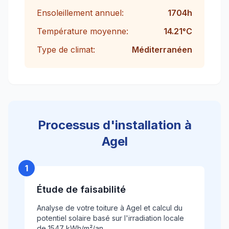
Ensoleillement annuel:
1704
h
Température moyenne:
14.21
°C
Type de climat:
Méditerranéen
Processus d'installation à
Agel
1
Étude de faisabilité
Analyse de votre toiture à Agel et calcul du
potentiel solaire basé sur l'irradiation locale
de 1547 kWh/m²/an.