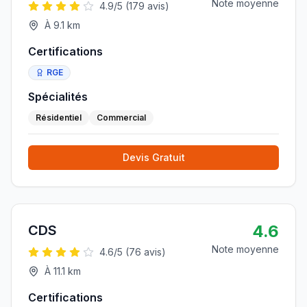
Note moyenne
4.9
/5 (
179
avis)
À
9.1
km
Certifications
RGE
Spécialités
Résidentiel
Commercial
Devis Gratuit
4.6
CDS
Note moyenne
4.6
/5 (
76
avis)
À
11.1
km
Certifications