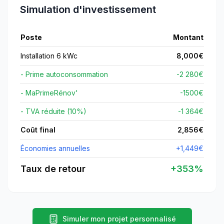
Simulation d'investissement
Poste
Montant
Installation 6 kWc
8,000
€
- Prime autoconsommation
-2 280€
- MaPrimeRénov'
-
1500
€
- TVA réduite (10%)
-1 364€
Coût final
2,856
€
Économies annuelles
+
1,449
€
Taux de retour
+
353
%
Simuler mon projet personnalisé