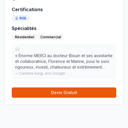
Certifications
RGE
Spécialités
Résidentiel
Commercial
«
Énorme MERCI au docteur Blouin et ses assistante
et collaboratrice, Florence et Marine, pour le suivi
rigoureux, investi, chaleureux et extrêmement
bienveillant dont elles ont fait preuve auprès de
—
Caroline Sergi
, avis Google
maman jusqu'à son dernier souffle. Nous ne
»
Devis Gratuit