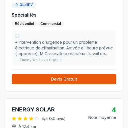
QualiPV
Spécialités
Résidentiel
Commercial
«
Intervention d'urgence pour un problème
électrique de climatisation. Arrivée à l'heure prévue
(j'apprécie), M Casseville a réalisé un travail de
détective pour trouver la cause et en plus il y a
—
Thierry Wolf
, avis Google
avait une mauvaise désignation sur le tableau
»
Devis Gratuit
4
ENERGY SOLAR
Note moyenne
4
/5 (
80
avis)
À
12.4
km