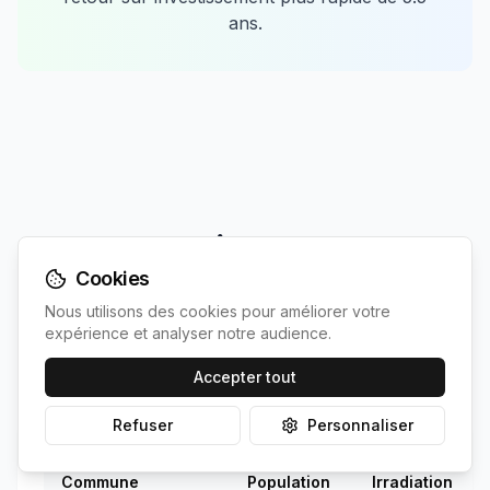
ans.
Comparaison avec les
Cookies
communes les plus proches
Nous utilisons des cookies pour améliorer votre
expérience et analyser notre audience.
Découvrez comment
Agel
se positionne
par rapport à ses voisines
Accepter tout
Refuser
Personnaliser
Commune
Population
Irradiation