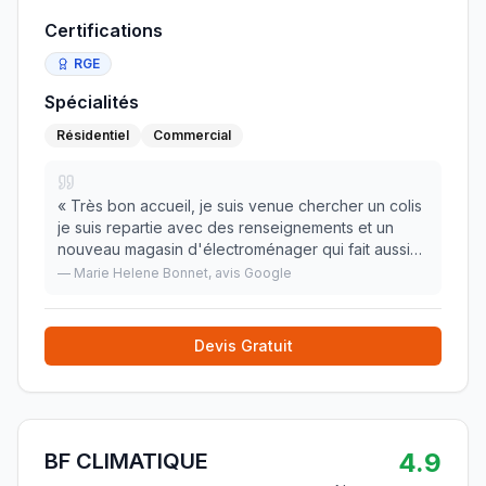
Certifications
RGE
Spécialités
Résidentiel
Commercial
«
Très bon accueil, je suis venue chercher un colis
je suis repartie avec des renseignements et un
nouveau magasin d'électroménager qui fait aussi
du dépannage à domicile. Je suis ravie de cette
—
Marie Helene Bonnet
, avis Google
découverte. Le magasin est un peu loin de l'ent
»
Devis Gratuit
4.9
BF CLIMATIQUE