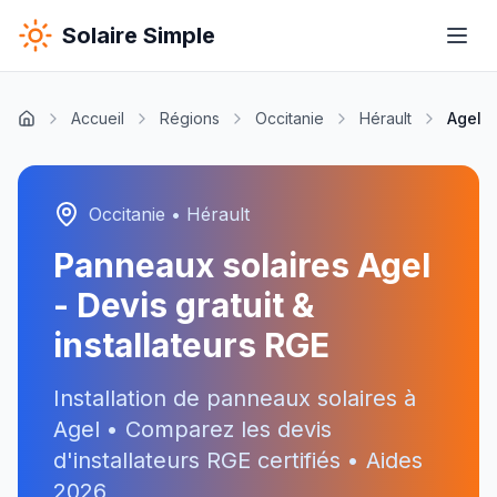
Solaire Simple
Accueil
Régions
Occitanie
Hérault
Agel
Occitanie
•
Hérault
Panneaux solaires
Agel
- Devis gratuit &
installateurs RGE
Installation de panneaux solaires à
Agel
• Comparez les devis
d'installateurs RGE certifiés • Aides
2026