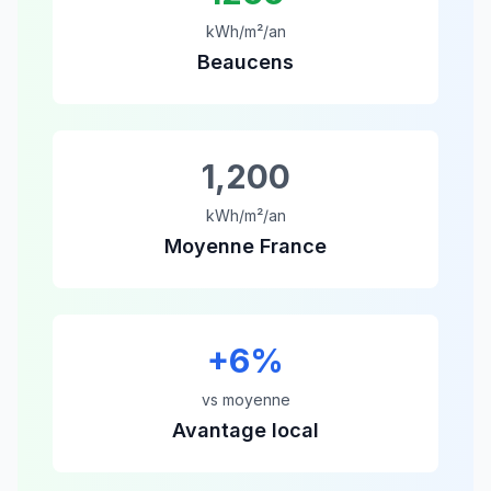
kWh/m²/an
Beaucens
1,200
kWh/m²/an
Moyenne France
+
6
%
vs moyenne
Avantage local