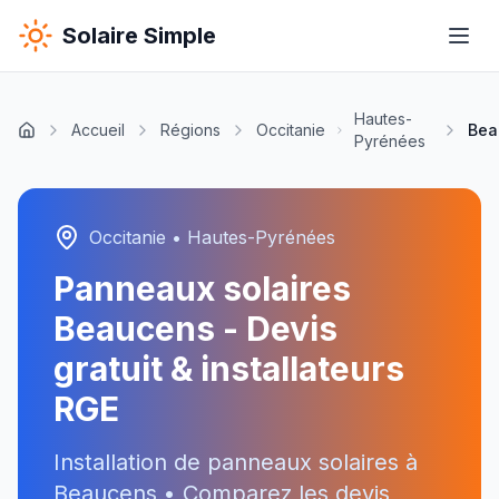
Solaire Simple
Hautes-
Accueil
Régions
Occitanie
Bea
Pyrénées
Occitanie
•
Hautes-Pyrénées
Panneaux solaires
Beaucens
- Devis
gratuit & installateurs
RGE
Installation de panneaux solaires à
Beaucens
• Comparez les devis