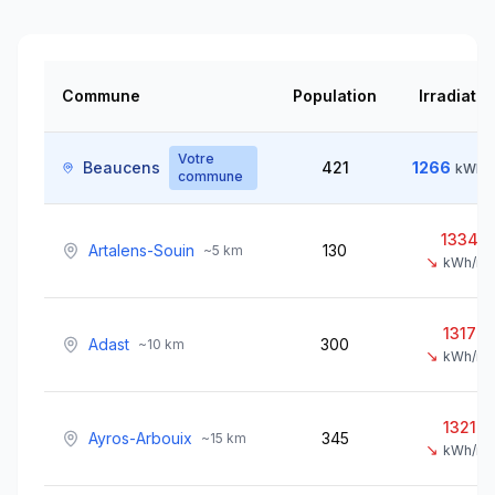
Commune
Population
Irradiatio
Votre
Beaucens
421
1266
kWh/
commune
1334
Artalens-Souin
130
~
5
km
↘
kWh/m²
1317
Adast
300
~
10
km
↘
kWh/m²
1321
Ayros-Arbouix
345
~
15
km
↘
kWh/m²