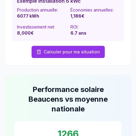
Exemple installation 6 kWc
Production annuelle:
Économies annuelles:
6077
kWh
1,186
€
Investissement net:
ROI:
8,000€
6.7
ans
Calculer pour ma situation
Performance solaire
Beaucens
vs moyenne
nationale
1266