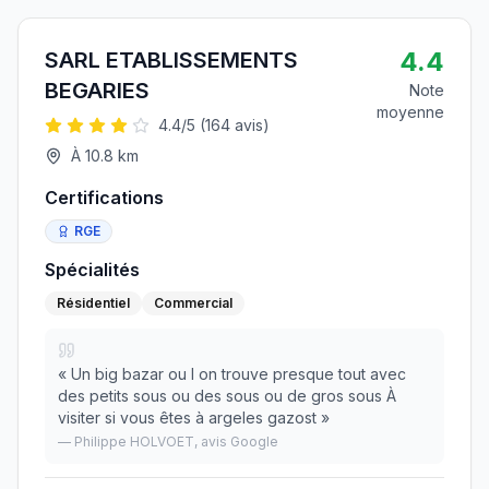
4.4
SARL ETABLISSEMENTS
BEGARIES
Note
moyenne
4.4
/5 (
164
avis)
À
10.8
km
Certifications
RGE
Spécialités
Résidentiel
Commercial
«
Un big bazar ou l on trouve presque tout avec
des petits sous ou des sous ou de gros sous À
visiter si vous êtes à argeles gazost
»
—
Philippe HOLVOET
, avis Google