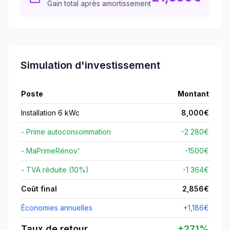
Gain total après amortissement
Simulation d'investissement
Poste
Montant
Installation 6 kWc
8,000
€
- Prime autoconsommation
-2 280€
- MaPrimeRénov'
-
1500
€
- TVA réduite (10%)
-1 364€
Coût final
2,856
€
Économies annuelles
+
1,186
€
Taux de retour
+
271
%