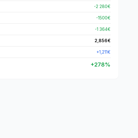
-2 280€
-
1500
€
-1 364€
2,856
€
+
1,211
€
+
278
%