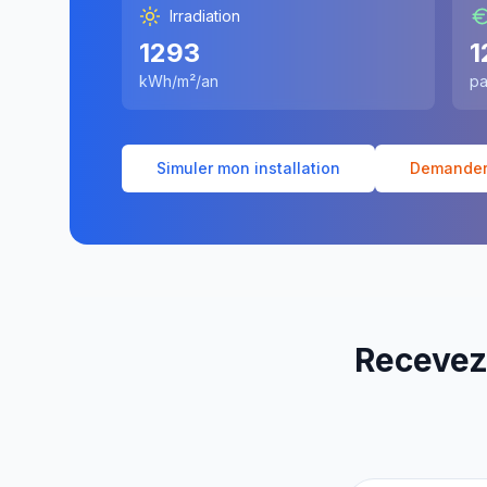
Irradiation
1293
1
kWh/m²/an
pa
Simuler mon installation
Demander 
Recevez 