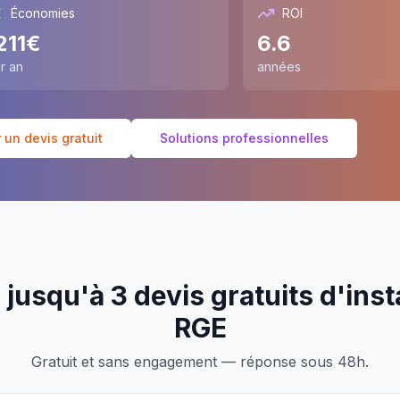
Économies
ROI
211
€
6.6
r an
années
un devis gratuit
Solutions professionnelles
jusqu'à 3 devis gratuits d'inst
RGE
Gratuit et sans engagement — réponse sous 48h.