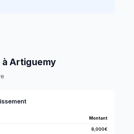
s à
Artiguemy
re
tissement
Montant
8,000
€