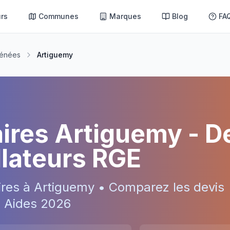
rs
Communes
Marques
Blog
FA
rénées
Artiguemy
aires
Artiguemy
- D
allateurs RGE
ires à
Artiguemy
• Comparez les devis
 • Aides
2026