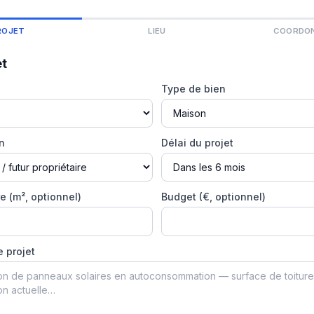
ROJET
LIEU
COORDO
et
Type de bien
on
Délai du projet
e (m², optionnel)
Budget (€, optionnel)
e projet