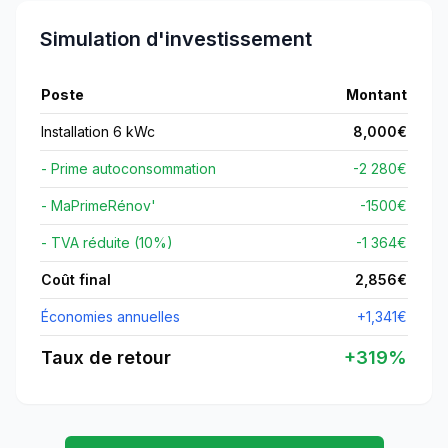
Simulation d'investissement
Poste
Montant
Installation 6 kWc
8,000
€
- Prime autoconsommation
-2 280€
- MaPrimeRénov'
-
1500
€
- TVA réduite (10%)
-1 364€
Coût final
2,856
€
Économies annuelles
+
1,341
€
Taux de retour
+
319
%