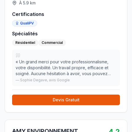
À
5.9
km
Certifications
QualiPV
Spécialités
Résidentiel
Commercial
«
Un grand merci pour votre professionnalisme,
votre disponibilité. Un travail propre, efficace et
soigné. Aucune hésitation à avoir, vous pouvez
vous laisser guider les yeux fermés ! Je
—
Sophie Degave
, avis Google
recommande !
»
Devis Gratuit
4.2
AMY ENVIRONNEMENT