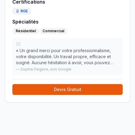
Certifications
RGE
Spécialités
Résidentiel
Commercial
«
Un grand merci pour votre professionnalisme,
votre disponibilité. Un travail propre, efficace et
soigné. Aucune hésitation à avoir, vous pouvez
vous laisser guider les yeux fermés ! Je
—
Sophie Degave
, avis Google
recommande !
»
Devis Gratuit