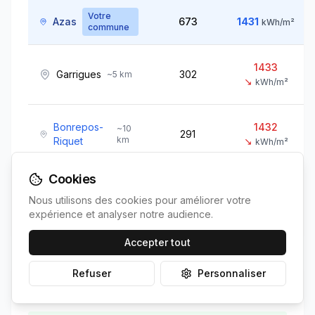
Votre
Azas
673
1431
kWh/m²
commune
1433
Garrigues
302
~
5
km
↘
kWh/m²
Bonrepos-
1432
~
10
291
km
Riquet
↘
kWh/m²
Cookies
Buzet-sur-
1426
~
15
2850
Nous utilisons des cookies pour améliorer votre
km
Tarn
↗
kWh/m²
expérience et analyser notre audience.
Accepter tout
Refuser
Personnaliser
Position de
Azas