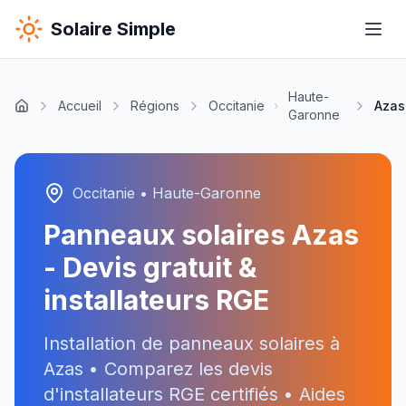
Solaire Simple
Haute-
Accueil
Régions
Occitanie
Azas
Garonne
Occitanie
•
Haute-Garonne
Panneaux solaires
Azas
- Devis gratuit &
installateurs RGE
Installation de panneaux solaires à
Azas
• Comparez les devis
d'installateurs RGE certifiés • Aides