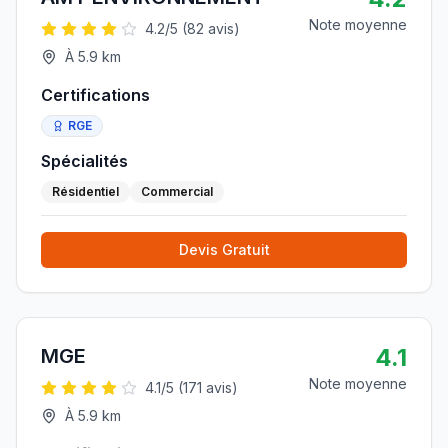
Note moyenne
4.2
/5 (
82
avis)
À
5.9
km
Certifications
RGE
Spécialités
Résidentiel
Commercial
Devis Gratuit
4.1
MGE
Note moyenne
4.1
/5 (
171
avis)
À
5.9
km