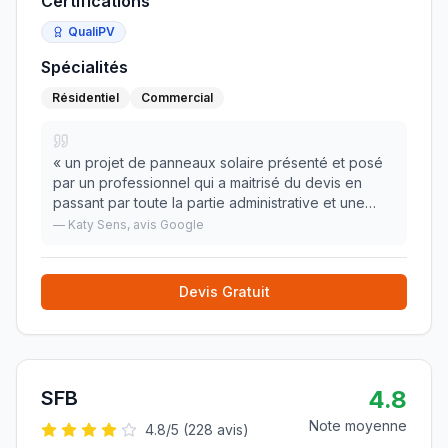
Certifications
QualiPV
Spécialités
Résidentiel
Commercial
«
un projet de panneaux solaire présenté et posé
par un professionnel qui a maitrisé du devis en
passant par toute la partie administrative et une
pose sans défaut en une seule journée. la gestion
—
Katy Sens
, avis Google
du produit grâce a l'application est remarqua
»
Devis Gratuit
4.8
SFB
Note moyenne
4.8
/5 (
228
avis)