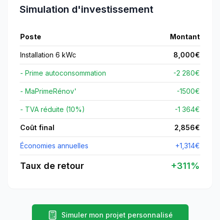
Simulation d'investissement
Poste
Montant
Installation 6 kWc
8,000
€
- Prime autoconsommation
-2 280€
- MaPrimeRénov'
-
1500
€
- TVA réduite (10%)
-1 364€
Coût final
2,856
€
Économies annuelles
+
1,314
€
Taux de retour
+
311
%
Simuler mon projet personnalisé