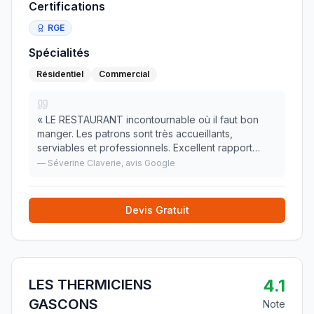
Certifications
RGE
Spécialités
Résidentiel
Commercial
«
LE RESTAURANT incontournable où il faut bon
manger. Les patrons sont très accueillants,
serviables et professionnels. Excellent rapport
qualité prix. Nous nous sommes régalés. Vous
—
Séverine Claverie
, avis Google
resortirez obligatoirement le ventre bien plein.
Menu : gra
»
Devis Gratuit
4.1
LES THERMICIENS
GASCONS
Note