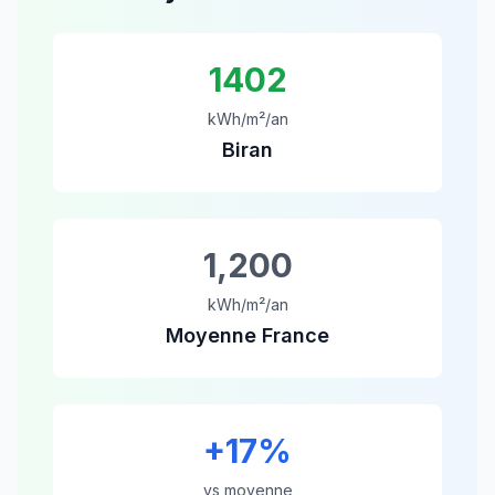
1402
kWh/m²/an
Biran
1,200
kWh/m²/an
Moyenne France
+
17
%
vs moyenne