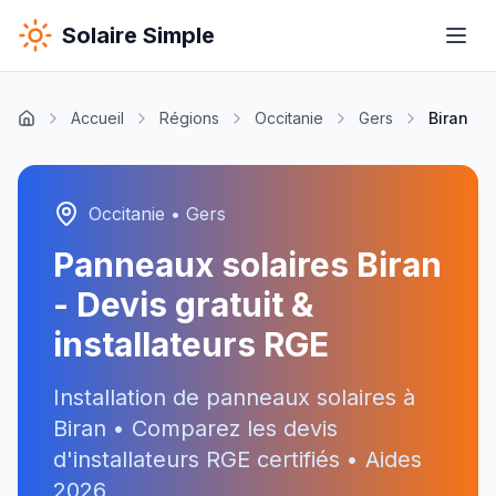
Solaire Simple
Accueil
Régions
Occitanie
Gers
Biran
Occitanie
•
Gers
Panneaux solaires
Biran
- Devis gratuit &
installateurs RGE
Installation de panneaux solaires à
Biran
• Comparez les devis
d'installateurs RGE certifiés • Aides
2026