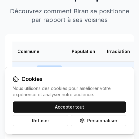
Découvrez comment
Biran
se positionne
par rapport à ses voisines
Commune
Population
Irradiation
Votre
Biran
375
1402
kWh/m²
commune
Cookies
Nous utilisons des cookies pour améliorer votre
Brouilh-
1406
~
5
expérience et analyser notre audience.
240
km
Monbert
↘
kWh/m²
Accepter tout
1402
Refuser
Personnaliser
Antras
43
~
10
km
=
kWh/m²