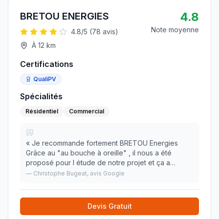
4.8
BRETOU ENERGIES
Note moyenne
4.8
/5 (
78
avis)
À
12
km
Certifications
QualiPV
Spécialités
Résidentiel
Commercial
«
Je recommande fortement BRETOU Energies
Grâce au "au bouche à oreille" , il nous a été
proposé pour l étude de notre projet et ça a
"matché" de suite, tellement il maîtrise son sujet. A l
—
Christophe Bugeat
, avis Google
écoute, simple et efficace. Ses conseils, services,
»
Devis Gratuit