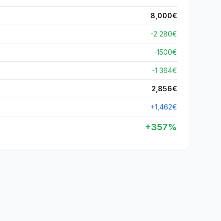
8,000
€
-2 280€
-
1500
€
-1 364€
2,856
€
+
1,462
€
+
357
%