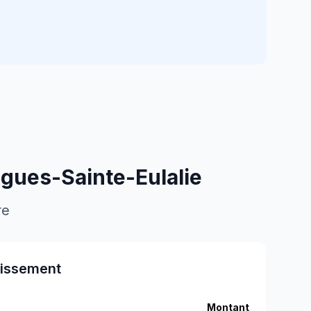
igues-Sainte-Eulalie
re
tissement
Montant