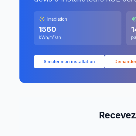
Irradiation
1560
1
kWh/m²/an
pa
Simuler mon installation
Demander 
Recevez 