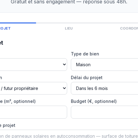
Gratuit et sans engagement — réponse sous 48h.
ROJET
LIEU
COORDO
et
Type de bien
on
Délai du projet
e (m², optionnel)
Budget (€, optionnel)
e projet