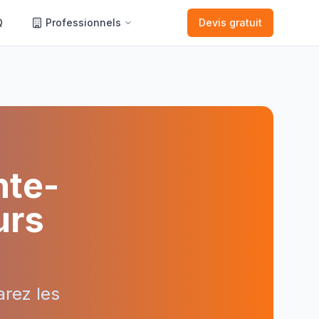
Q
Professionnels
Devis gratuit
nte-
urs
rez les