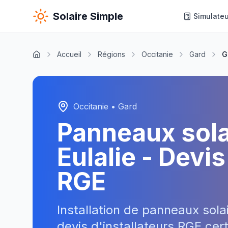
Solaire Simple
Simulateu
Accueil
Régions
Occitanie
Gard
G
Occitanie
•
Gard
Panneaux sol
Eulalie
- Devis 
RGE
Installation de panneaux sola
devis d'installateurs RGE cer