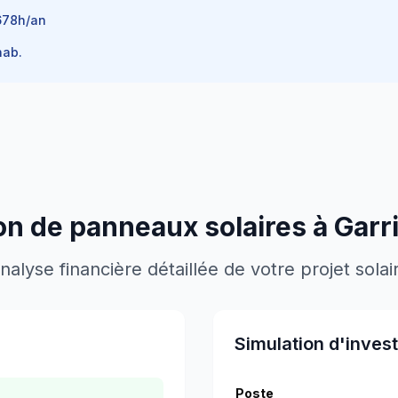
678
h/an
ab.
ion de panneaux solaires à
Garr
nalyse financière détaillée de votre projet solai
Simulation d'inves
Poste