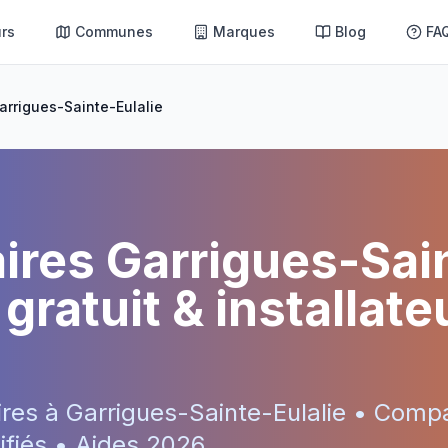
rs
Communes
Marques
Blog
FA
arrigues-Sainte-Eulalie
aires
Garrigues-Sai
gratuit & installate
ires à
Garrigues-Sainte-Eulalie
• Compa
tifiés • Aides
2026