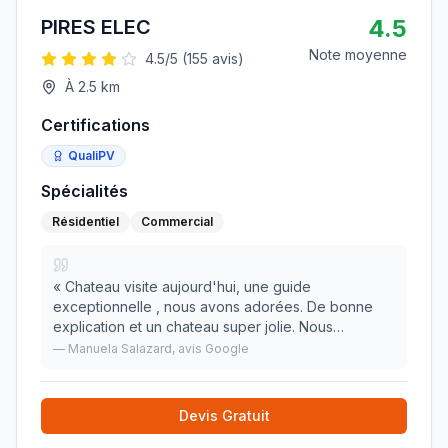
4.5
PIRES ELEC
Note moyenne
4.5
/5 (
155
avis)
À
2.5
km
Certifications
QualiPV
Spécialités
Résidentiel
Commercial
«
Chateau visite aujourd'hui, une guide
exceptionnelle , nous avons adorées. De bonne
explication et un chateau super jolie. Nous
apprenons beaucoup sur tout époque de vie de
—
Manuela Salazard
, avis Google
ce château. Prévoir de la monnaie . Visite à 14h -
15h30 - 17h . No
»
Devis Gratuit