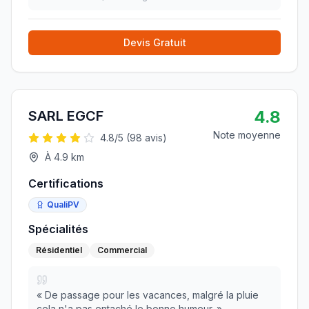
Devis Gratuit
4.8
SARL EGCF
Note moyenne
4.8
/5 (
98
avis)
À
4.9
km
Certifications
QualiPV
Spécialités
Résidentiel
Commercial
«
De passage pour les vacances, malgré la pluie
cela n'a pas entaché le bonne humeur.
»