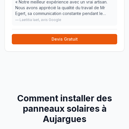
«
Notre meilleur expérience avec un vrai artisan.
Nous avons apprécié la qualité du travail de Mr
Egert, sa communication constante pendant le
chantier, sa disponibilité et sa ponctualité. Mr Egert
—
Laetitia laet
, avis Google
est intervenu chez nous pour l'installation
»
Devis Gratuit
Comment installer des
panneaux solaires à
Aujargues