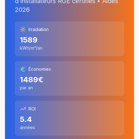
d'installateurs RGE certifiés • Aides
2026
Irradiation
1589
kWh/m²/an
Économies
1489
€
par an
ROI
5.4
années