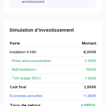
amortissement
Simulation d'investissement
Poste
Montant
Installation 6 kWc
8,000
€
- Prime autoconsommation
-2 280€
- MaPrimeRénov'
-
1500
€
- TVA réduite (10%)
-1 364€
Coût final
2,856
€
Économies annuelles
+
1,489
€
Taux de retour
+
365
%