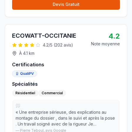
Devis Gratuit
4.2
ECOWATT-OCCITANIE
Note moyenne
4.2
/5 (
202
avis)
À
4.1
km
Certifications
QualiPV
Spécialités
Résidentiel
Commercial
«
Une entreprise sérieuse, des explications au
montage du dossier , dans le suivi et après la pose
. Un travail soigné avec de la rigueur Je
recommande .
»
—
Pierre Teboul
, avis Google