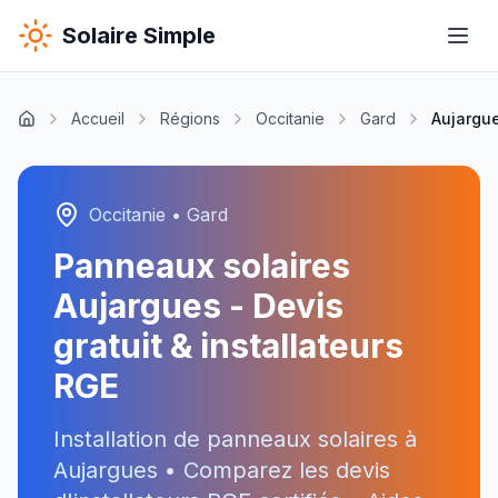
Solaire Simple
Accueil
Régions
Occitanie
Gard
Aujargu
Occitanie
•
Gard
Panneaux solaires
Aujargues
- Devis
gratuit & installateurs
RGE
Installation de panneaux solaires à
Aujargues
• Comparez les devis