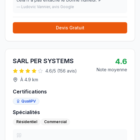
—
Ludovic Vannier
, avis Google
Devis Gratuit
4.6
SARL PER SYSTEMS
Note moyenne
4.6
/5 (
156
avis)
À
4.9
km
Certifications
QualiPV
Spécialités
Résidentiel
Commercial