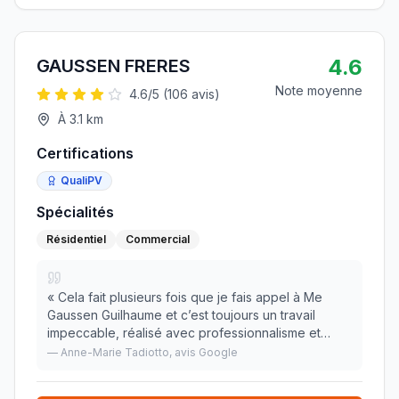
4.6
GAUSSEN FRERES
Note moyenne
4.6
/5 (
106
avis)
À
3.1
km
Certifications
QualiPV
Spécialités
Résidentiel
Commercial
«
Cela fait plusieurs fois que je fais appel à Me
Gaussen Guilhaume et c’est toujours un travail
impeccable, réalisé avec professionnalisme et
efficacité. Je conseille grandement.
»
—
Anne-Marie Tadiotto
, avis Google