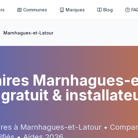
rs
Communes
Marques
Blog
FA
Marnhagues-et-Latour
aires
Marnhagues-e
gratuit & installate
ires à
Marnhagues-et-Latour
• Compar
tifiés • Aides
2026