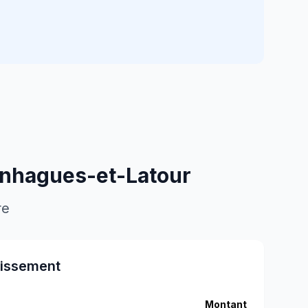
nhagues-et-Latour
re
tissement
Montant