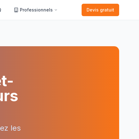
Q
Professionnels
Devis gratuit
t-
urs
ez les