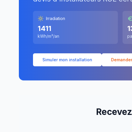
Irradiation
1411
1
kWh/m²/an
pa
Simuler mon installation
Demander 
Recevez 