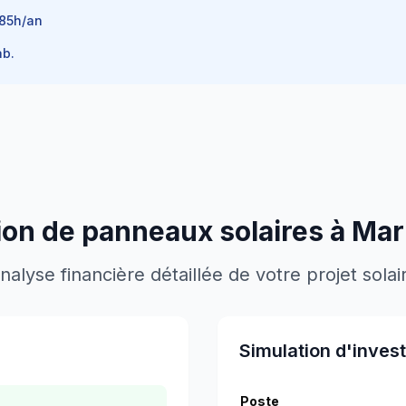
85
h/an
b.
tion de panneaux solaires à
Mar
nalyse financière détaillée de votre projet solai
Simulation d'inves
Poste