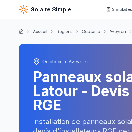
Solaire Simple
Simulateu
Accueil
Régions
Occitanie
Aveyron
Occitanie
•
Aveyron
Panneaux sol
Latour
- Devis 
RGE
Installation de panneaux sola
devis d'installateurs RGE cer