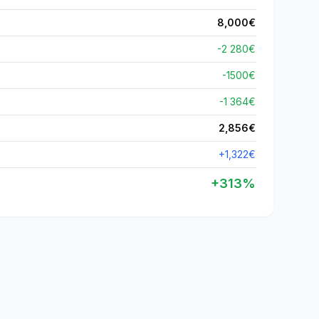
8,000
€
-2 280€
-
1500
€
-1 364€
2,856
€
+
1,322
€
+
313
%