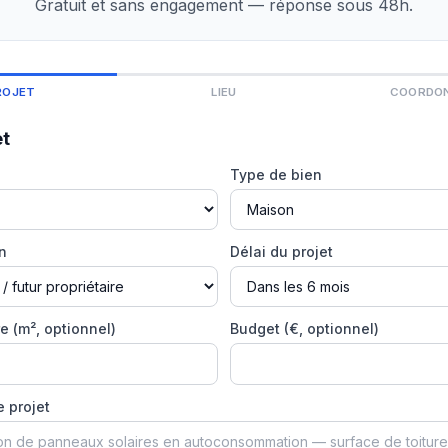
Gratuit et sans engagement — réponse sous 48h.
ROJET
LIEU
COORDO
et
Type de bien
on
Délai du projet
e (m², optionnel)
Budget (€, optionnel)
e projet