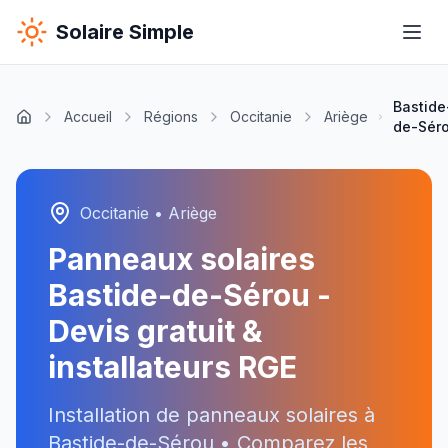
Solaire Simple
Bastide
Accueil
Régions
Occitanie
Ariège
de-Sér
Occitanie
•
Ariège
Panneaux solaires
Bastide-de-Sérou
-
Devis gratuit &
installateurs RGE
Installation de panneaux solaires à
Bastide-de-Sérou
• Comparez les