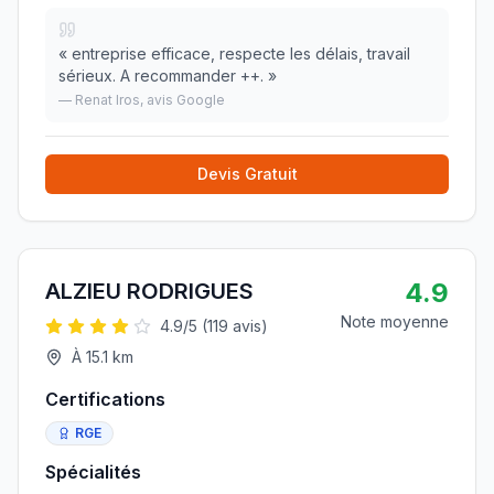
«
entreprise efficace, respecte les délais, travail
sérieux. A recommander ++.
»
—
Renat Iros
, avis Google
Devis Gratuit
4.9
ALZIEU RODRIGUES
Note moyenne
4.9
/5 (
119
avis)
À
15.1
km
Certifications
RGE
Spécialités