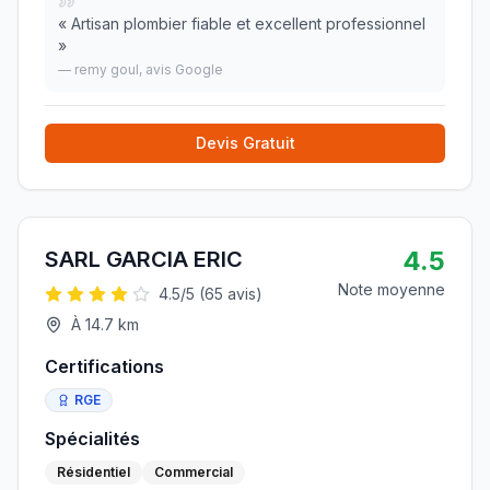
«
Artisan plombier fiable et excellent professionnel
»
—
remy goul
, avis Google
Devis Gratuit
4.5
SARL GARCIA ERIC
Note moyenne
4.5
/5 (
65
avis)
À
14.7
km
Certifications
RGE
Spécialités
Résidentiel
Commercial