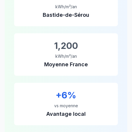
kWh/m²/an
Bastide-de-Sérou
1,200
kWh/m²/an
Moyenne France
+
6
%
vs moyenne
Avantage local