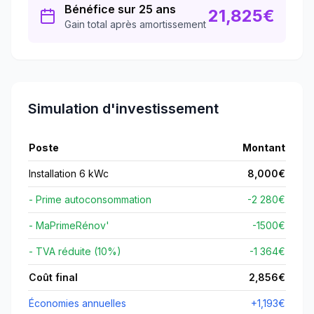
Bénéfice sur 25 ans
21,825
€
Gain total après amortissement
Simulation d'investissement
Poste
Montant
Installation 6 kWc
8,000
€
- Prime autoconsommation
-2 280€
- MaPrimeRénov'
-
1500
€
- TVA réduite (10%)
-1 364€
Coût final
2,856
€
Économies annuelles
+
1,193
€