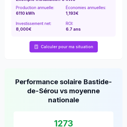
Production annuelle:
Économies annuelles:
6110
kWh
1,193
€
Investissement net:
ROI:
8,000€
6.7
ans
Calculer pour ma situation
Performance solaire
Bastide-
de-Sérou
vs moyenne
nationale
1273