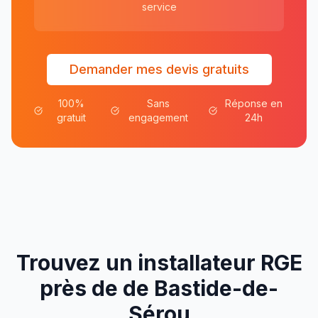
service
Demander mes devis gratuits
100%
Sans
Réponse en
gratuit
engagement
24h
Trouvez un installateur RGE
près de
de
Bastide-de-
Sérou