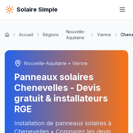
Solaire Simple
Nouvelle-
Accueil
Régions
Vienne
Chene
Aquitaine
Nouvelle-Aquitaine
•
Vienne
Panneaux solaires
Chenevelles
- Devis
gratuit & installateurs
RGE
Installation de panneaux solaires à
Chenevelles
• Comparez les devis