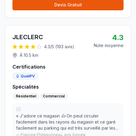
Devis Gratuit
4.3
JLECLERC
Note moyenne
4.3
/5 (
193
avis)
À
10.5
km
Certifications
QualiPV
Spécialités
Résidentiel
Commercial
«
J'adore ce magasin 👍 On peut circuler
facilement dans les rayons du magasin et ce garé
facilement au parking qui est très surveillé par les
gardiens , je me sent plus rassuré. J'en courage
—
Francine Philipponneau
, avis Google