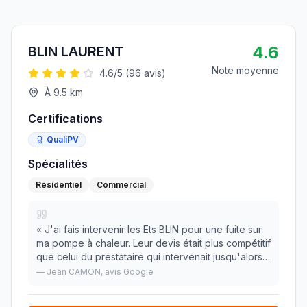
4.6
BLIN LAURENT
Note moyenne
4.6
/5 (
96
avis)
À
9.5
km
Certifications
QualiPV
Spécialités
Résidentiel
Commercial
«
J'ai fais intervenir les Ets BLIN pour une fuite sur
ma pompe à chaleur. Leur devis était plus compétitif
que celui du prestataire qui intervenait jusqu'alors
pour l'entretien de la pac et les commentaires que
—
Jean CAMON
, avis Google
j'avais lus me mettaient en co
»