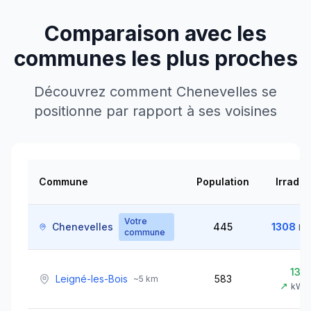
Comparaison avec les
communes les plus proches
Découvrez comment
Chenevelles
se
positionne par rapport à ses voisines
Commune
Population
Irradia
Votre
Chenevelles
445
1308
kW
commune
130
Leigné-les-Bois
583
~
5
km
↗
kWh