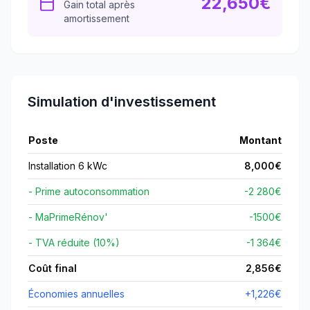
22,650
€
Gain total après
amortissement
Simulation d'investissement
Poste
Montant
Installation 6 kWc
8,000
€
- Prime autoconsommation
-2 280€
- MaPrimeRénov'
-
1500
€
- TVA réduite (10%)
-1 364€
Coût final
2,856
€
Économies annuelles
+
1,226
€