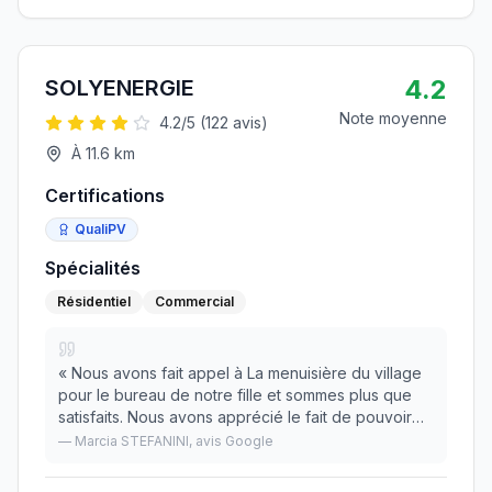
4.2
SOLYENERGIE
Note moyenne
4.2
/5 (
122
avis)
À
11.6
km
Certifications
QualiPV
Spécialités
Résidentiel
Commercial
«
Nous avons fait appel à La menuisière du village
pour le bureau de notre fille et sommes plus que
satisfaits. Nous avons apprécié le fait de pouvoir
choisir le bois du bureau et le choix de chaque
—
Marcia STEFANINI
, avis Google
élément du bureau ! Encore merci pour votre
»