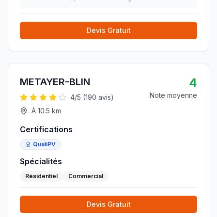
tous le monde d'aller visiter et d'acheter des pro
»
Devis Gratuit
4
METAYER-BLIN
Note moyenne
4
/5 (
190
avis)
À
10.5
km
Certifications
QualiPV
Spécialités
Résidentiel
Commercial
Devis Gratuit