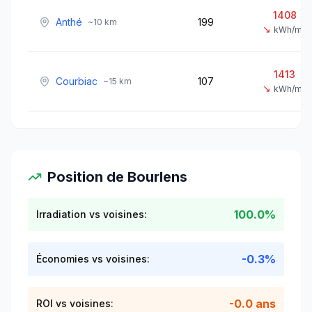
1408
Anthé
199
~
10
km
↘
kWh/m²
1413
Courbiac
107
~
15
km
↘
kWh/m²
Position de
Bourlens
100.0%
Irradiation vs voisines:
-0.3%
Économies vs voisines:
-0.0 ans
ROI vs voisines: