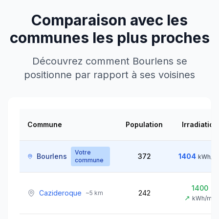
Comparaison avec les
communes les plus proches
Découvrez comment
Bourlens
se
positionne par rapport à ses voisines
Commune
Population
Irradiation
Votre
Bourlens
372
1404
kWh/m
commune
1400
Cazideroque
242
~
5
km
↗
kWh/m²