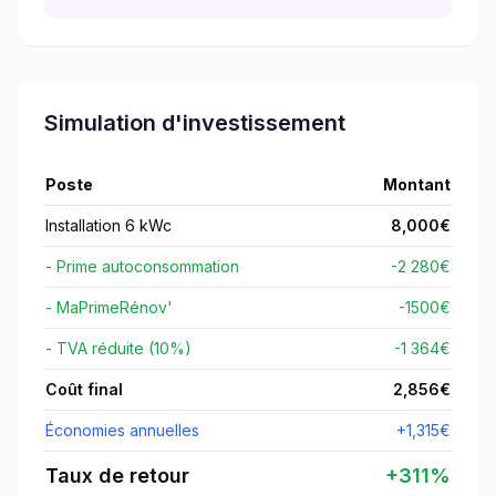
Simulation d'investissement
Poste
Montant
Installation 6 kWc
8,000
€
- Prime autoconsommation
-2 280€
- MaPrimeRénov'
-
1500
€
- TVA réduite (10%)
-1 364€
Coût final
2,856
€
Économies annuelles
+
1,315
€
Taux de retour
+
311
%