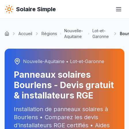
Solaire Simple
Nouvelle-
Lot-et-
Accueil
Régions
Bour
Aquitaine
Garonne
Nouvelle-Aquitaine
•
Lot-et-Garonne
Panneaux solaires
Bourlens
- Devis gratuit
& installateurs RGE
Installation de panneaux solaires à
Bourlens
• Comparez les devis
d'installateurs RGE certifiés • Aides