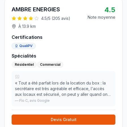
4.5
AMBRE ENERGIES
Note moyenne
4.5
/5 (
205
avis)
À
13.9
km
Certifications
QualiPV
Spécialités
Résidentiel
Commercial
«
Tout a été parfait lors de la location du box : la
secrétaire est très agréable et efficace, l'accès
aux locaux est sécurisé, on peut y aller quand on
veut toute la semaine en journée. C'est en intérieur
—
Flo C
, avis Google
donc protégé des intempéries et des
»
Devis Gratuit