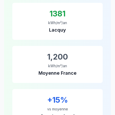
1381
kWh/m²/an
Lacquy
1,200
kWh/m²/an
Moyenne France
+
15
%
vs moyenne