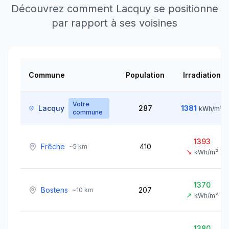
Découvrez comment
Lacquy
se positionne
par rapport à ses voisines
Commune
Population
Irradiation
Votre
Lacquy
287
1381
kWh/m²
commune
1393
Frêche
410
~
5
km
↘
kWh/m²
1370
Bostens
207
~
10
km
↗
kWh/m²
1380