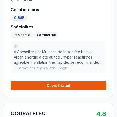
Certifications
RGE
Spécialités
Résidentiel
Commercial
«
Conseiller par Mr lesca de la société homkia
Alban énergie a été au top . hyper réactif.tres
agréable Installation très rapide. Je recommande
vivement. J'ai eu a faire de des concurrents pour
—
Sebastien Gauguey
, avis Google
d'autres systèmes il ya une reel différence. Rap
»
Devis Gratuit
4.8
COURATELEC