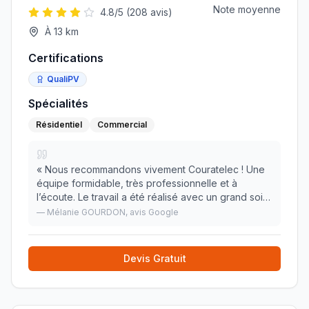
Note moyenne
4.8
/5 (
208
avis)
À
13
km
Certifications
QualiPV
Spécialités
Résidentiel
Commercial
«
Nous recommandons vivement Couratelec ! Une
équipe formidable, très professionnelle et à
l’écoute. Le travail a été réalisé avec un grand soin,
dans les délais annoncés, et tout a été laissé
—
Mélanie GOURDON
, avis Google
parfaitement propre après leur passage. Des artis
»
Devis Gratuit