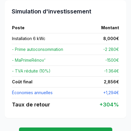
Simulation d'investissement
Poste
Montant
Installation 6 kWc
8,000
€
- Prime autoconsommation
-2 280€
- MaPrimeRénov'
-
1500
€
- TVA réduite (10%)
-1 364€
Coût final
2,856
€
Économies annuelles
+
1,294
€
Taux de retour
+
304
%