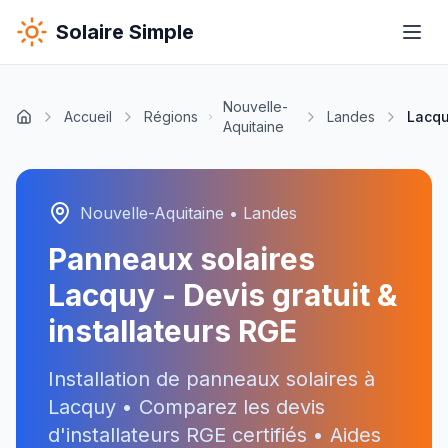
Solaire Simple
Nouvelle-
Accueil
Régions
Landes
Lacq
Aquitaine
Nouvelle-Aquitaine
•
Landes
Panneaux solaires
Lacquy
- Devis gratuit &
installateurs RGE
Installation de panneaux solaires à
Lacquy
• Comparez les devis
d'installateurs RGE certifiés • Aides