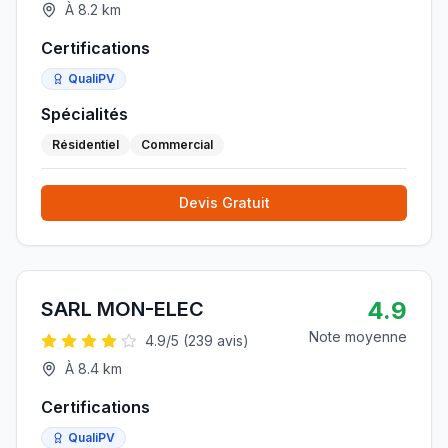
À
8.2
km
Certifications
QualiPV
Spécialités
Résidentiel
Commercial
Devis Gratuit
4.9
SARL MON-ELEC
Note moyenne
4.9
/5 (
239
avis)
À
8.4
km
Certifications
QualiPV