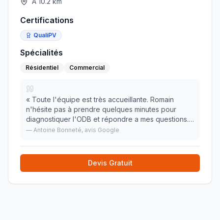
À
10.2
km
Certifications
QualiPV
Spécialités
Résidentiel
Commercial
«
Toute l'équipe est très accueillante. Romain
n'hésite pas à prendre quelques minutes pour
diagnostiquer l'ODB et répondre a mes questions.
Plusieurs entretiens et gros travaux réalisés et
—
Antoine Bonneté
, avis Google
toujours satisfait ! Merci !
»
Devis Gratuit