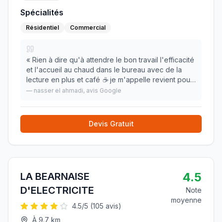
Spécialités
Résidentiel
Commercial
«
Rien à dire qu'à attendre le bon travail l'efficacité
et l'accueil au chaud dans le bureau avec de la
lecture en plus et café ☕️ je m'appelle revient pour
le plaisir de revoir caty et le jeune homme
—
nasser el ahmadi
, avis Google
expérimenté 👋🍀🍀🍀
»
Devis Gratuit
4.5
LA BEARNAISE
D'ELECTRICITE
Note
moyenne
4.5
/5 (
105
avis)
À
9.7
km