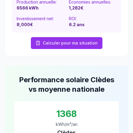
Production annuelle:
Économies annuelles:
6566
kWh
1,282
€
Investissement net:
ROI:
8,000€
6.2
ans
Calculer pour ma situation
Performance solaire
Clèdes
vs moyenne nationale
1368
kWh/m²/an
Clèdes