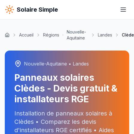
Solaire Simple
Nouvelle-
Accueil
Régions
Landes
Clède
Aquitaine
Nouvelle-Aquitaine
•
Landes
Panneaux solaires
Clèdes
- Devis gratuit &
installateurs RGE
Installation de panneaux solaires à
Clèdes
• Comparez les devis
d'installateurs RGE certifiés • Aides