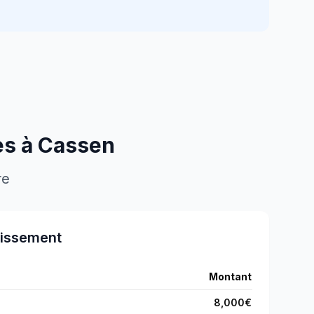
es à
Cassen
re
tissement
Montant
8,000
€