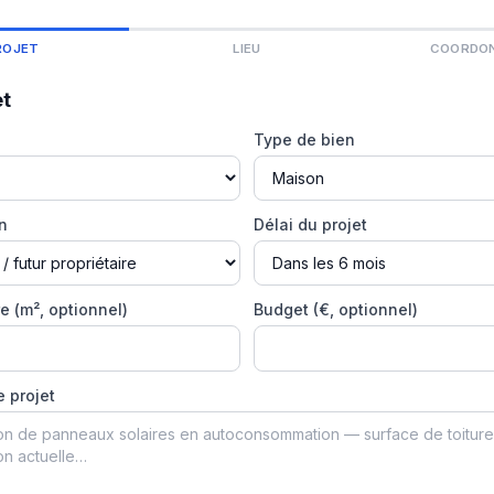
ROJET
LIEU
COORDO
et
Type de bien
on
Délai du projet
e (m², optionnel)
Budget (€, optionnel)
e projet