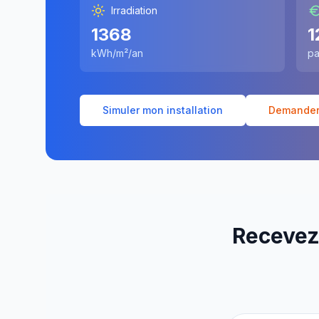
Irradiation
1368
1
kWh/m²/an
pa
Simuler mon installation
Demander 
Recevez 