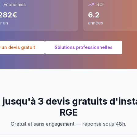
Économies
ROI
282
€
6.2
r an
années
un devis gratuit
Solutions professionnelles
jusqu'à 3 devis gratuits d'inst
RGE
Gratuit et sans engagement — réponse sous 48h.