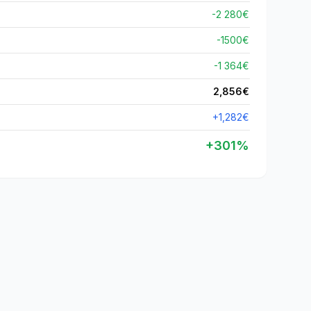
-2 280€
-
1500
€
-1 364€
2,856
€
+
1,282
€
+
301
%