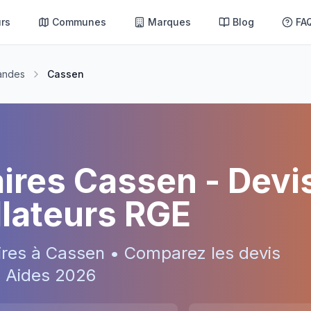
rs
Communes
Marques
Blog
FA
andes
Cassen
aires
Cassen
- Devi
allateurs RGE
ires à
Cassen
• Comparez les devis
 • Aides
2026