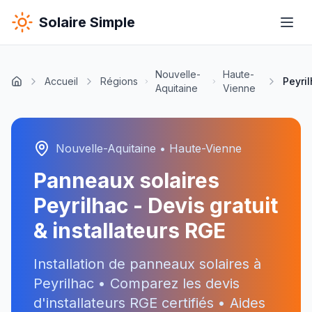
Solaire Simple
Nouvelle-
Haute-
Accueil
Régions
Peyri
Aquitaine
Vienne
Nouvelle-Aquitaine
•
Haute-Vienne
Panneaux solaires
Peyrilhac
- Devis gratuit
& installateurs RGE
Installation de panneaux solaires à
Peyrilhac
• Comparez les devis
d'installateurs RGE certifiés • Aides