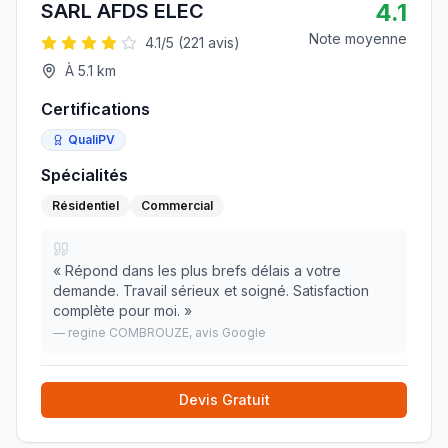
4.1
SARL AFDS ELEC
Note moyenne
4.1
/5 (
221
avis)
À
5.1
km
Certifications
QualiPV
Spécialités
Résidentiel
Commercial
«
Répond dans les plus brefs délais a votre
demande. Travail sérieux et soigné. Satisfaction
complète pour moi.
»
—
regine COMBROUZE
, avis Google
Devis Gratuit