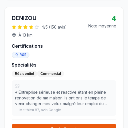
4
DENIZOU
Note moyenne
4
/5 (
150
avis)
À
13
km
Certifications
RGE
Spécialités
Résidentiel
Commercial
«
Entreprise sérieuse et reactive étant en pleine
renovation de ma maison ils ont pris le temps de
venir changer mes velux malgré leur emploi du
temps chargé je les recommande
»
—
Matthieu 87
, avis Google