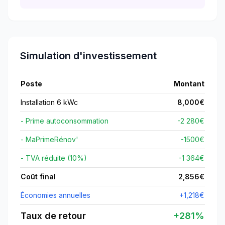
Simulation d'investissement
Poste
Montant
Installation 6 kWc
8,000
€
- Prime autoconsommation
-2 280€
- MaPrimeRénov'
-
1500
€
- TVA réduite (10%)
-1 364€
Coût final
2,856
€
Économies annuelles
+
1,218
€
Taux de retour
+
281
%