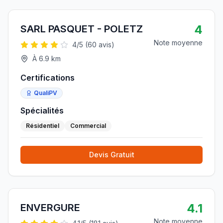
4
SARL PASQUET - POLETZ
Note moyenne
4
/5 (
60
avis)
À
6.9
km
Certifications
QualiPV
Spécialités
Résidentiel
Commercial
Devis Gratuit
4.1
ENVERGURE
Note moyenne