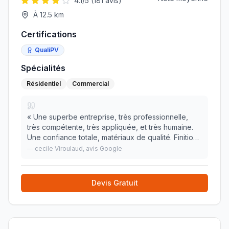
4.1
/5 (
181
avis)
À
12.5
km
Certifications
QualiPV
Spécialités
Résidentiel
Commercial
«
Une superbe entreprise, très professionnelle,
très compétente, très appliquée, et très humaine.
Une confiance totale, matériaux de qualité. Finition
parfaite jusqu'au moindre détail. Je conseille
—
cecile Viroulaud
, avis Google
fortement
»
Devis Gratuit