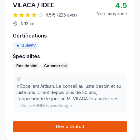
4.5
VILACA / IDEE
Note moyenne
4.5
/5 (
225
avis)
À
13
km
Certifications
QualiPV
Spécialités
Résidentiel
Commercial
«
Excellent Artisan. Le conseil au juste besoin et au
juste prix. Client depuis plus de 20 ans,
j'appréhende le jour où M. VILACA fera valoir ses
droits à la retraite. Ses prestations sont toujours
—
Denis AGNESE
, avis Google
respectueuses des installations existantes.
»
Devis Gratuit