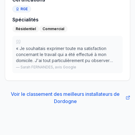
RGE
Spécialités
Résidentiel
Commercial
«
Je souhaitais exprimer toute ma satisfaction
concernant le travail qui a été effectué à mon
domicile. J'ai tout particulièrement pu observer
l'application dans la mise en oeuvre et l'attitude
—
Sarah FERNANDES
, avis Google
très professionnelle. Je recommande cette entrep
»
Voir le classement des meilleurs installateurs
de
Dordogne