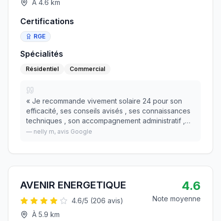
À
4.6
km
Certifications
RGE
Spécialités
Résidentiel
Commercial
«
Je recommande vivement solaire 24 pour son
efficacité, ses conseils avisés , ses connaissances
techniques , son accompagnement administratif ,
son aide à l’optimisation de nos factures, son travail
—
nelly m
, avis Google
soigné …Nous avons apprécié avoir Un seul
»
4.6
AVENIR ENERGETIQUE
Note moyenne
4.6
/5 (
206
avis)
À
5.9
km