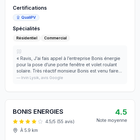
Certifications
QualiPV
Spécialités
Résidentiel
Commercial
«
Ravis, J’ai fais appel à l’entreprise Bonis énergie
pour la pose d’une porte fenêtre et volet roulant
solaire. Très réactif monsieur Bonis est venu faire
un devis. Prestation de qualité , ouvriers
—
Irvin Lysik
, avis Google
compétants et soigneux, nous sommes très co
»
4.5
BONIS ENERGIES
Note moyenne
4.5
/5 (
55
avis)
À
5.9
km