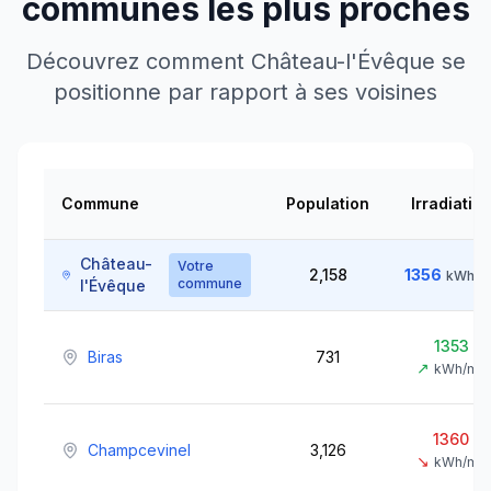
communes les plus proches
Découvrez comment
Château-l'Évêque
se
positionne par rapport à ses voisines
Commune
Population
Irradiatio
Château-
Votre
2,158
1356
kWh/m
commune
l'Évêque
1353
Biras
731
↗
kWh/m²
1360
Champcevinel
3,126
↘
kWh/m²