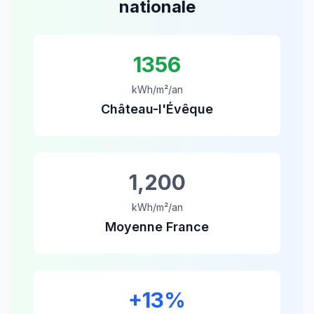
nationale
1356
kWh/m²/an
Château-l'Évêque
1,200
kWh/m²/an
Moyenne France
+
13
%