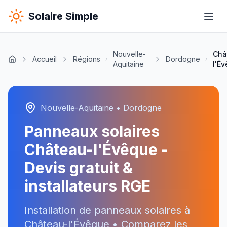
Solaire Simple
Nouvelle-
Châ
Accueil
Régions
Dordogne
Aquitaine
l'É
Nouvelle-Aquitaine
•
Dordogne
Panneaux solaires
Château-l'Évêque
-
Devis gratuit &
installateurs RGE
Installation de panneaux solaires à
Château-l'Évêque
• Comparez les