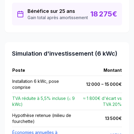
Bénéfice sur 25 ans
18 275
€
Gain total après amortissement
Simulation d'investissement (6 kWc)
Poste
Montant
Installation 6 kWc, pose
12 000
–
15 000
€
comprise
TVA réduite à
5,5
% incluse (≤
9
≈ 1 800€ d'écart vs
kWc)
TVA
20
%
Hypothèse retenue (milieu de
13 500
€
fourchette)
Économies annuelles à