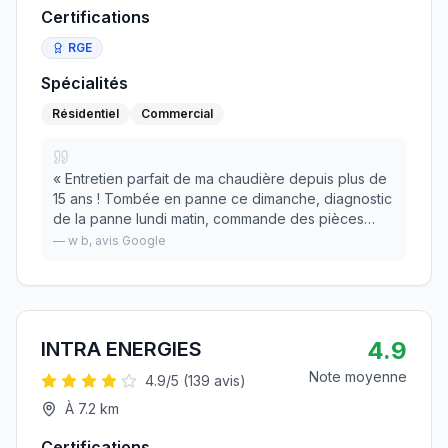
Certifications
RGE
Spécialités
Résidentiel
Commercial
«
Entretien parfait de ma chaudière depuis plus de
15 ans ! Tombée en panne ce dimanche, diagnostic
de la panne lundi matin, commande des pièces
dans la foulée et réparation le mercredi AM. Ça
—
w b
, avis Google
c'est de la réactivité ! Merci ! Les pièces sont
»
4.9
INTRA ENERGIES
Note moyenne
4.9
/5 (
139
avis)
À
7.2
km
Certifications