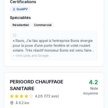
Certifications
QualiPV
Spécialités
Résidentiel
Commercial
«
Ravis, J’ai fais appel à l’entreprise Bonis énergie
pour la pose d’une porte fenêtre et volet roulant
solaire. Très réactif monsieur Bonis est venu faire
un devis. Prestation de qualité , ouvriers
—
Irvin Lysik
, avis Google
compétants et soigneux, nous sommes très co
»
4.2
PERIGORD CHAUFFAGE
SANITAIRE
Note
moyenne
4.2
/5 (
172
avis)
À
6.2
km