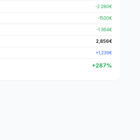
-2 280€
-
1500
€
-1 364€
2,856
€
+
1,239
€
+
287
%