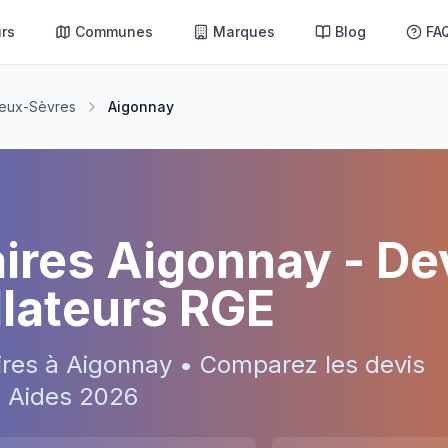
rs
Communes
Marques
Blog
FA
eux-Sèvres
Aigonnay
aires
Aigonnay
- De
allateurs RGE
ires à
Aigonnay
• Comparez les devis
 • Aides
2026