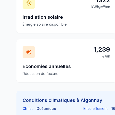
1322
kWh/m²/an
Irradiation solaire
Énergie solaire disponible
1,239
€/an
Économies annuelles
Réduction de facture
Conditions climatiques à
Aigonnay
Climat :
Océanique
Ensoleillement :
1