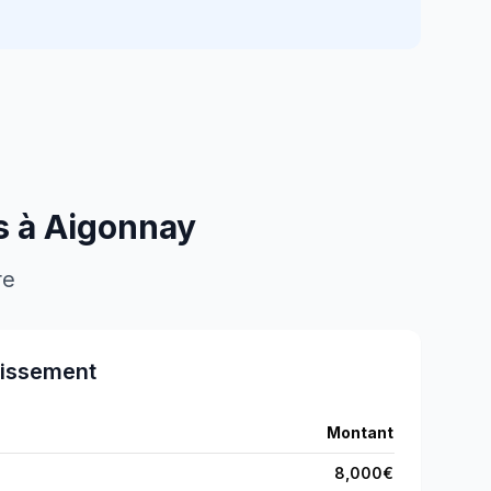
s à
Aigonnay
re
tissement
Montant
8,000
€