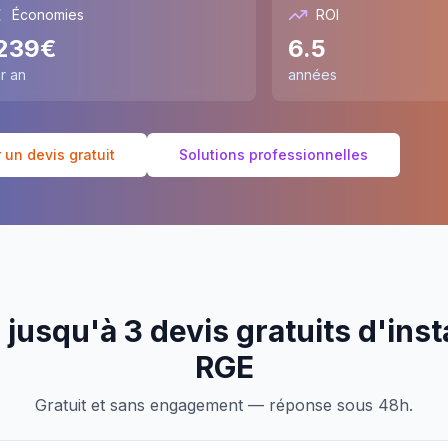
Économies
ROI
239
€
6.5
r an
années
un devis gratuit
Solutions professionnelles
jusqu'à 3 devis gratuits d'inst
RGE
Gratuit et sans engagement — réponse sous 48h.