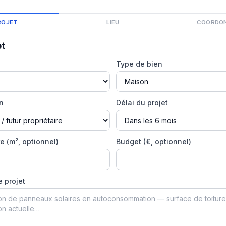
ROJET
LIEU
COORDO
et
Type de bien
on
Délai du projet
e (m², optionnel)
Budget (€, optionnel)
e projet