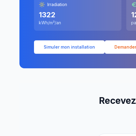
Irradiation
1322
1
kWh/m²/an
pa
Simuler mon installation
Demander 
Recevez 