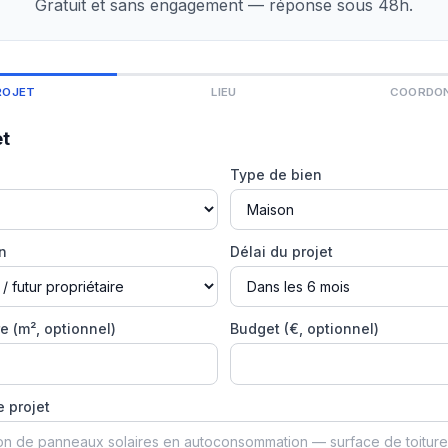
Gratuit et sans engagement — réponse sous 48h.
ROJET
LIEU
COORDO
et
Type de bien
on
Délai du projet
e (m², optionnel)
Budget (€, optionnel)
e projet