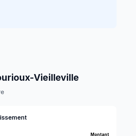
urioux-Vieilleville
re
tissement
Montant