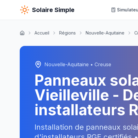
Solaire Simple
Simulateu
Accueil
Régions
Nouvelle-Aquitaine
C
Nouvelle-Aquitaine
•
Creuse
Panneaux sol
Vieilleville
- De
installateurs 
Installation de panneaux sola
d'installateurs RGE certifiés