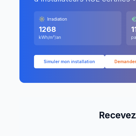
Irradiation
1268
1
kWh/m²/an
pa
Simuler mon installation
Demander 
Recevez 