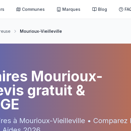
rs
Communes
Marques
Blog
FA
reuse
Mourioux-Vieilleville
aires
Mourioux-
vis gratuit &
RGE
ires à
Mourioux-Vieilleville
• Comparez l
 • Aides
2026