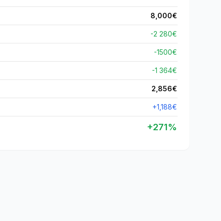
8,000
€
-2 280€
-
1500
€
-1 364€
2,856
€
+
1,188
€
+
271
%