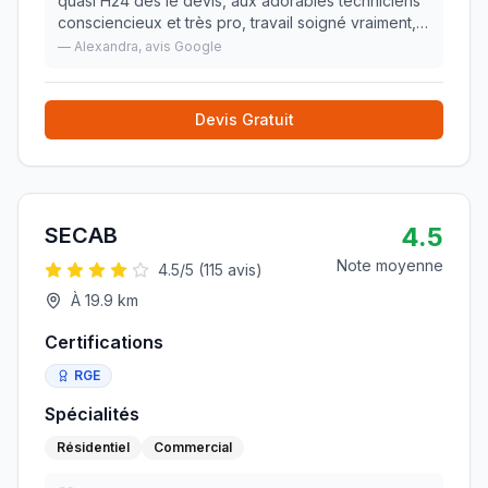
quasi H24 dès le devis, aux adorables techniciens
consciencieux et très pro, travail soigné vraiment,
et la mise en service de la chose avec Jean-Luc,
—
Alexandra
, avis Google
un monsieur adorable qui explique et ras
»
Devis Gratuit
4.5
SECAB
Note moyenne
4.5
/5 (
115
avis)
À
19.9
km
Certifications
RGE
Spécialités
Résidentiel
Commercial