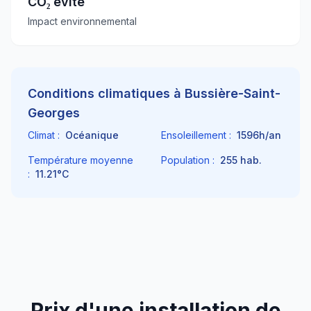
CO₂ évité
Impact environnemental
Conditions climatiques à
Bussière-Saint-
Georges
Climat :
Océanique
Ensoleillement :
1596
h/an
Température moyenne
Population :
255
hab.
:
11.21
°C
Prix d'une installation de