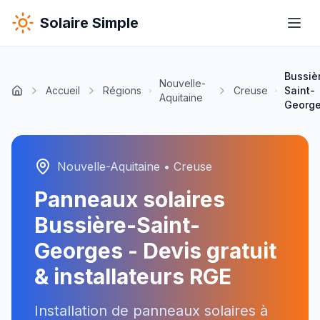
Solaire Simple
Bussiè
Nouvelle-
Accueil
Régions
Creuse
Saint-
Aquitaine
Georg
Nouvelle-Aquitaine
•
Creuse
Panneaux solaires
Bussière-Saint-
Georges
- Devis gratuit
& installateurs RGE
Installation de panneaux solaires à