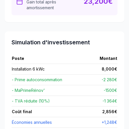
23,200
€
Gain total après
amortissement
Simulation d'investissement
Poste
Montant
Installation 6 kWc
8,000
€
- Prime autoconsommation
-2 280€
- MaPrimeRénov'
-
1500
€
- TVA réduite (10%)
-1 364€
Coût final
2,856
€
Économies annuelles
+
1,248
€