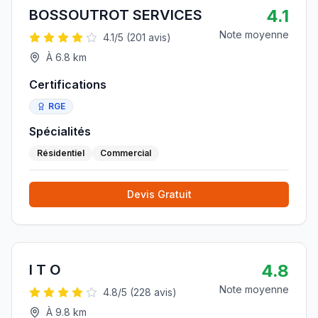
4.1
BOSSOUTROT SERVICES
Note moyenne
4.1
/5 (
201
avis)
À
6.8
km
Certifications
RGE
Spécialités
Résidentiel
Commercial
Devis Gratuit
4.8
I T O
Note moyenne
4.8
/5 (
228
avis)
À
9.8
km