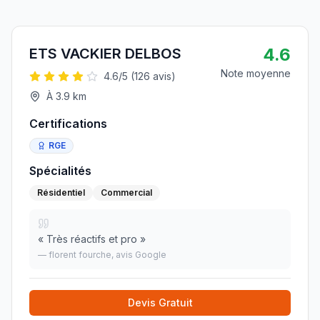
4.6
ETS VACKIER DELBOS
Note moyenne
4.6
/5 (
126
avis)
À
3.9
km
Certifications
RGE
Spécialités
Résidentiel
Commercial
«
Très réactifs et pro
»
—
florent fourche
, avis Google
Devis Gratuit