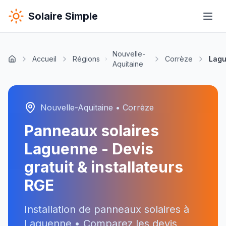
Solaire Simple
Nouvelle-
Accueil
Régions
Corrèze
Lag
Aquitaine
Nouvelle-Aquitaine
•
Corrèze
Panneaux solaires
Laguenne
- Devis
gratuit & installateurs
RGE
Installation de panneaux solaires à
Laguenne
• Comparez les devis