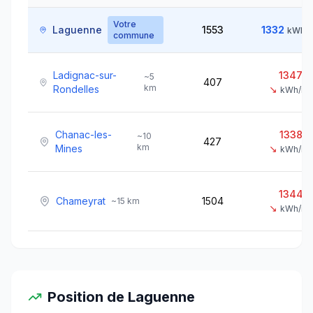
Votre
Laguenne
1553
1332
kWh/
commune
Ladignac-sur-
1347
~
5
407
km
Rondelles
↘
kWh/m²
Chanac-les-
1338
~
10
427
km
Mines
↘
kWh/m²
1344
Chameyrat
1504
~
15
km
↘
kWh/m²
Position de
Laguenne