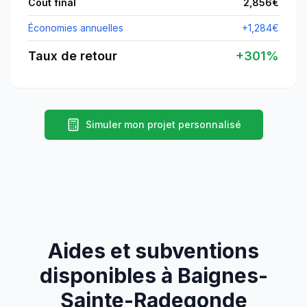
Coût final
2,856
€
Économies annuelles
+
1,284
€
Taux de retour
+
301
%
Simuler mon projet personnalisé
Aides et subventions
disponibles à
Baignes-
Sainte-Radegonde