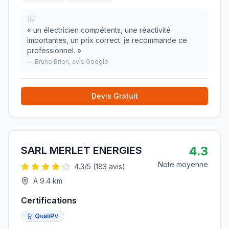
«
un électricien compétents, une réactivité
importantes, un prix correct. je recommande ce
professionnel.
»
—
Bruno Brion
, avis Google
Devis Gratuit
4.3
SARL MERLET ENERGIES
Note moyenne
4.3
/5 (
183
avis)
À
9.4
km
Certifications
QualiPV