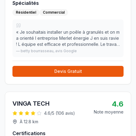
Spécialités
Résidentiel
Commercial
«
Je souhaitais installer un poêle à granulés et on m
a orienté l entreprise Merlet énergie J en suis ravie
! L équipe est efficace et professionnelle. Le travail
est de qualité ! Le SAV est sérieux egalement. Je
—
betty bourrasseau
, avis Google
recommande fortement 👍
»
Devis Gratuit
4.6
VINGA TECH
Note moyenne
4.6
/5 (
106
avis)
À
12.8
km
Certifications