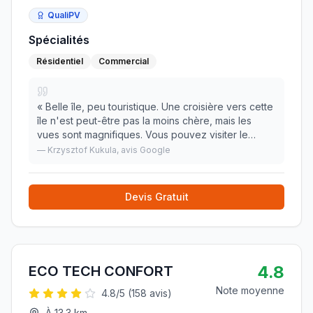
QualiPV
Spécialités
Résidentiel
Commercial
«
Belle île, peu touristique. Une croisière vers cette
île n'est peut-être pas la moins chère, mais les
vues sont magnifiques. Vous pouvez visiter le
phare, grimper sur les rochers ou visiter l'île
—
Krzysztof Kukula
, avis Google
entière.
»
Devis Gratuit
4.8
ECO TECH CONFORT
Note moyenne
4.8
/5 (
158
avis)
À
13.3
km