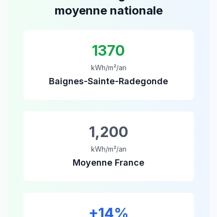
moyenne nationale
1370
kWh/m²/an
Baignes-Sainte-Radegonde
1,200
kWh/m²/an
Moyenne France
+
14
%