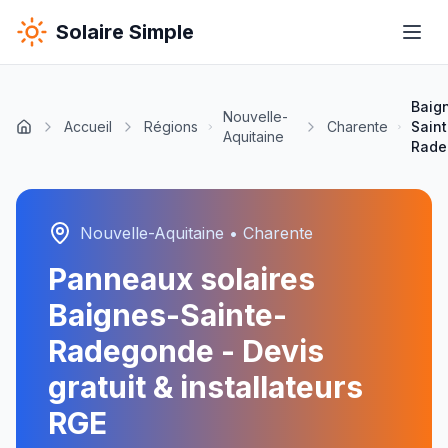
Solaire Simple
Baig
Nouvelle-
Accueil
Régions
Charente
Sain
Aquitaine
Rade
Nouvelle-Aquitaine
•
Charente
Panneaux solaires
Baignes-Sainte-
Radegonde
- Devis
gratuit & installateurs
RGE