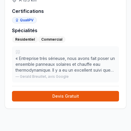
Certifications
QualiPV
Spécialités
Résidentiel
Commercial
«
Entreprise très sérieuse, nous avons fait poser un
ensemble panneaux solaires et chauffe eau
thermodynamique. Il y a eu un excellent suivi que
se soit technique et administratif. Je recommande !!
—
Gerald Breuillet
, avis Google
»
Devis Gratuit