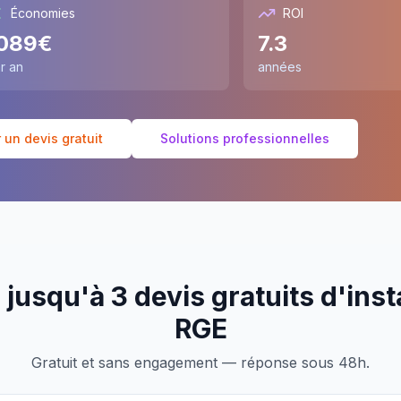
Économies
ROI
089
€
7.3
r an
années
un devis gratuit
Solutions professionnelles
jusqu'à 3 devis gratuits d'inst
RGE
Gratuit et sans engagement — réponse sous 48h.