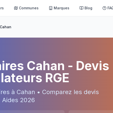
rs
Communes
Marques
Blog
FA
Cahan
aires
Cahan
- Devis
allateurs RGE
ires à
Cahan
• Comparez les devis
 • Aides
2026