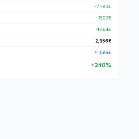
-2 280€
-
1500
€
-1 364€
2,856
€
+
1,089
€
+
240
%