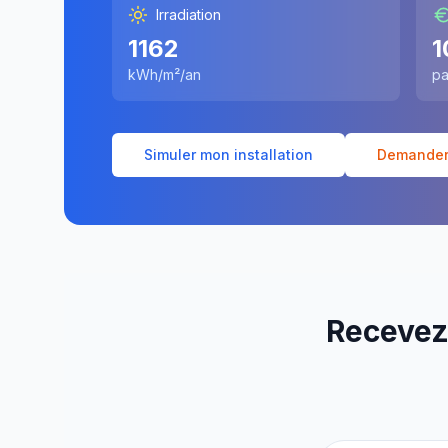
Irradiation
1162
1
kWh/m²/an
pa
Simuler mon installation
Demander 
Recevez 