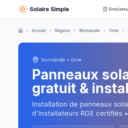
Solaire Simple
Simulateu
Accueil
Régions
Normandie
Orne
Normandie
•
Orne
Panneaux sol
gratuit & inst
Installation de panneaux sola
d'installateurs RGE certifiés