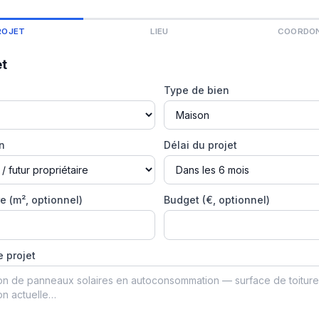
ROJET
LIEU
COORDO
et
Type de bien
on
Délai du projet
e (m², optionnel)
Budget (€, optionnel)
e projet