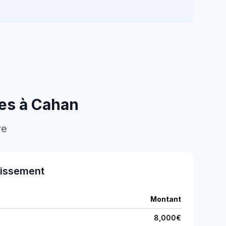
res à
Cahan
re
tissement
Montant
8,000
€