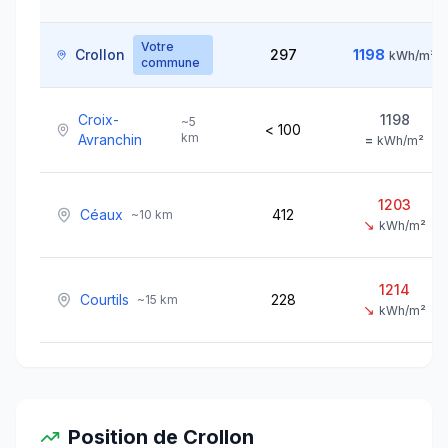
Votre
Crollon
297
1198
kWh/m²
commune
Croix-
1198
~
5
< 100
km
Avranchin
=
kWh/m²
1203
Céaux
412
~
10
km
↘
kWh/m²
1214
Courtils
228
~
15
km
↘
kWh/m²
Position de
Crollon