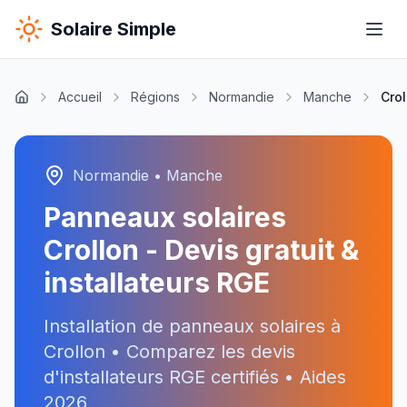
Solaire Simple
Accueil
Régions
Normandie
Manche
Crol
Normandie
•
Manche
Panneaux solaires
Crollon
- Devis gratuit &
installateurs RGE
Installation de panneaux solaires à
Crollon
• Comparez les devis
d'installateurs RGE certifiés • Aides
2026