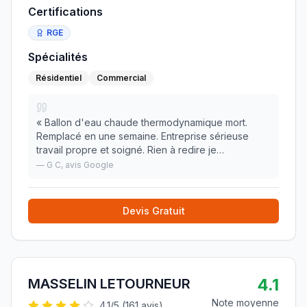
Certifications
RGE
Spécialités
Résidentiel
Commercial
«
Ballon d'eau chaude thermodynamique mort.
Remplacé en une semaine. Entreprise sérieuse
travail propre et soigné. Rien à redire je
recommande.
»
—
G C
, avis Google
Devis Gratuit
4.1
MASSELIN LETOURNEUR
Note moyenne
4.1
/5 (
161
avis)