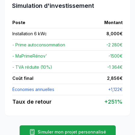
Simulation d'investissement
Poste
Montant
Installation 6 kWc
8,000
€
- Prime autoconsommation
-2 280€
- MaPrimeRénov'
-
1500
€
- TVA réduite (10%)
-1 364€
Coût final
2,856
€
Économies annuelles
+
1,122
€
Taux de retour
+
251
%
Simuler mon projet personnalisé