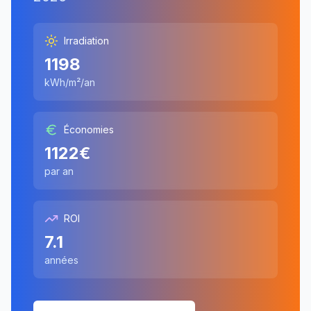
Irradiation
1198
kWh/m²/an
Économies
1122
€
par an
ROI
7.1
années