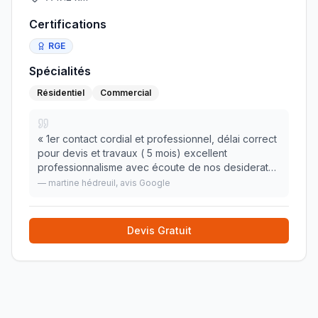
Certifications
RGE
Spécialités
Résidentiel
Commercial
«
1er contact cordial et professionnel, délai correct
pour devis et travaux ( 5 mois) excellent
professionnalisme avec écoute de nos desiderata
et avec respect de l'environnement paysager
—
martine hédreuil
, avis Google
existant rendu des travaux conforme à nos souhaits
»
Devis Gratuit