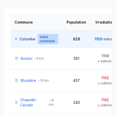
Commune
Population
Irradiation
Votre
Colombe
628
1159
kWh/m²
commune
1159
Beslon
551
~
5
km
=
kWh/m²
1162
Bloutière
437
~
10
km
↘
kWh/m²
Chapelle-
1162
~
15
243
km
Cécelin
↘
kWh/m²