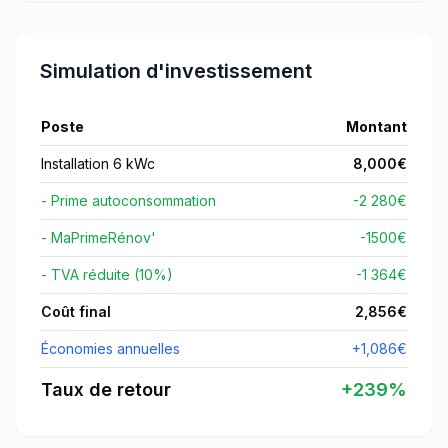
Simulation d'investissement
Poste
Montant
Installation 6 kWc
8,000
€
- Prime autoconsommation
-2 280€
- MaPrimeRénov'
-
1500
€
- TVA réduite (10%)
-1 364€
Coût final
2,856
€
Économies annuelles
+
1,086
€
Taux de retour
+
239
%