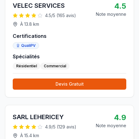
4.5
VELEC SERVICES
Note moyenne
4.5
/5 (
165
avis)
À
13.8
km
Certifications
QualiPV
Spécialités
Résidentiel
Commercial
Devis Gratuit
4.9
SARL LEHERICEY
Note moyenne
4.9
/5 (
129
avis)
À
15.4
km