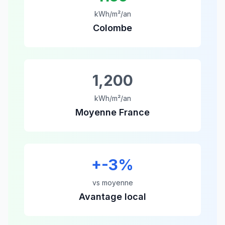
kWh/m²/an
Colombe
1,200
kWh/m²/an
Moyenne France
+
-3
%
vs moyenne
Avantage local