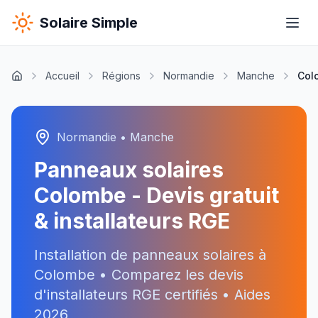
Solaire Simple
Accueil
Régions
Normandie
Manche
Col
Normandie
•
Manche
Panneaux solaires
Colombe
- Devis gratuit
& installateurs RGE
Installation de panneaux solaires à
Colombe
• Comparez les devis
d'installateurs RGE certifiés • Aides
2026