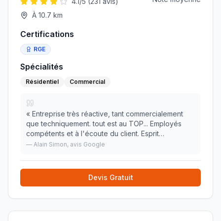
4.1
/5 (
231
avis)
À
10.7
km
Certifications
RGE
Spécialités
Résidentiel
Commercial
«
Entreprise très réactive, tant commercialement
que techniquement. tout est au TOP... Employés
compétents et à l'écoute du client. Esprit
familial.Plannings respectés. Je ne peux que
—
Alain Simon
, avis Google
recommander cet établissement.
»
Devis Gratuit