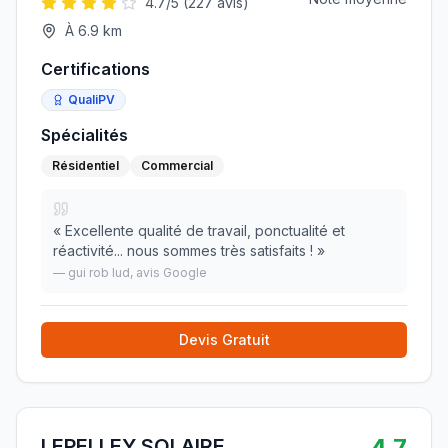
4.7
/5 (
227
avis)
À
6.9
km
Certifications
QualiPV
Spécialités
Résidentiel
Commercial
«
Excellente qualité de travail, ponctualité et
réactivité... nous sommes très satisfaits !
»
—
gui rob lud
, avis Google
Devis Gratuit
4.7
LEPELLEY SOLAIRE