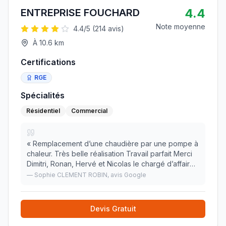
4.4
ENTREPRISE FOUCHARD
Note moyenne
4.4
/5 (
214
avis)
À
10.6
km
Certifications
RGE
Spécialités
Résidentiel
Commercial
«
Remplacement d’une chaudière par une pompe à
chaleur. Très belle réalisation Travail parfait Merci
Dimitri, Ronan, Hervé et Nicolas le chargé d’affaires
»
—
Sophie CLEMENT ROBIN
, avis Google
Devis Gratuit