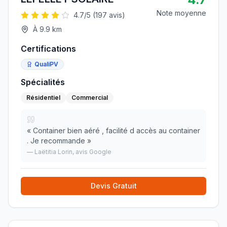
Note moyenne
4.7
/5 (
197
avis)
À
9.9
km
Certifications
QualiPV
Spécialités
Résidentiel
Commercial
«
Container bien aéré , facilité d accès au container
. Je recommande
»
—
Laëtitia Lorin
, avis Google
Devis Gratuit