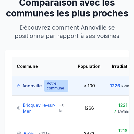
Comparaison avec les
communes les plus proches
Découvrez comment
Annoville
se
positionne par rapport à ses voisines
Commune
Population
Irradiation
Votre
Annoville
< 100
1226
kWh/m
commune
Bricqueville-sur-
1221
~
5
1266
km
Mer
↗
kWh/m²
1218
Bréhal
3472
~
10
km