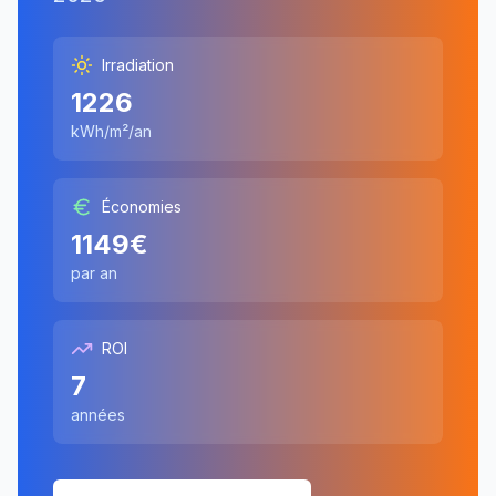
Irradiation
1226
kWh/m²/an
Économies
1149
€
par an
ROI
7
années