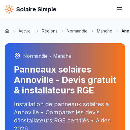
Solaire Simple
Accueil
Régions
Normandie
Manche
Anno
Normandie
•
Manche
Panneaux solaires
Annoville
- Devis gratuit
& installateurs RGE
Installation de panneaux solaires à
Annoville
• Comparez les devis
d'installateurs RGE certifiés • Aides
2026