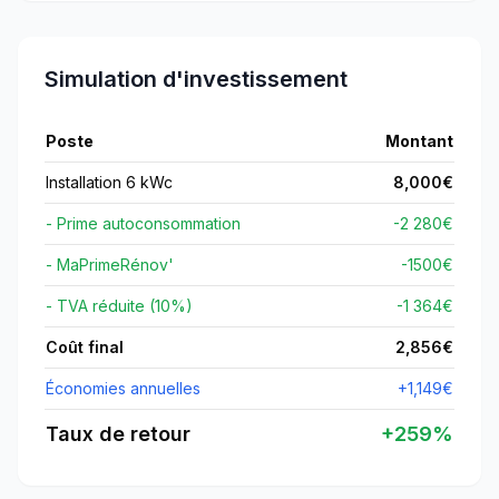
Simulation d'investissement
Poste
Montant
Installation 6 kWc
8,000
€
- Prime autoconsommation
-2 280€
- MaPrimeRénov'
-
1500
€
- TVA réduite (10%)
-1 364€
Coût final
2,856
€
Économies annuelles
+
1,149
€
Taux de retour
+
259
%