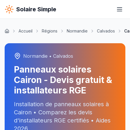
Solaire Simple
Accueil
Régions
Normandie
Calvados
Ca
Normandie
•
Calvados
Panneaux solaires
Cairon
- Devis gratuit &
installateurs RGE
Installation de panneaux solaires à
Cairon
• Comparez les devis
d'installateurs RGE certifiés • Aides
2026