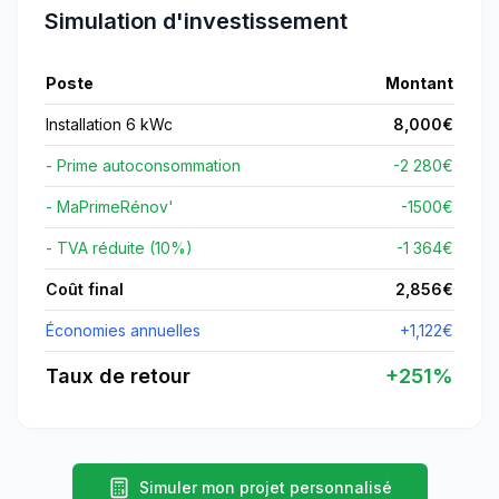
Simulation d'investissement
Poste
Montant
Installation 6 kWc
8,000
€
- Prime autoconsommation
-2 280€
- MaPrimeRénov'
-
1500
€
- TVA réduite (10%)
-1 364€
Coût final
2,856
€
Économies annuelles
+
1,122
€
Taux de retour
+
251
%
Simuler mon projet personnalisé