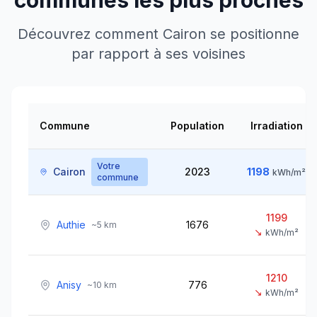
communes les plus proches
Découvrez comment
Cairon
se positionne
par rapport à ses voisines
Commune
Population
Irradiation
Votre
Cairon
2023
1198
kWh/m²
commune
1199
Authie
1676
~
5
km
↘
kWh/m²
1210
Anisy
776
~
10
km
↘
kWh/m²