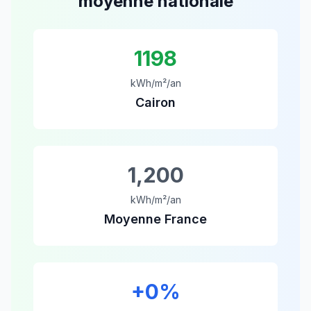
moyenne nationale
1198
kWh/m²/an
Cairon
1,200
kWh/m²/an
Moyenne France
+
0
%