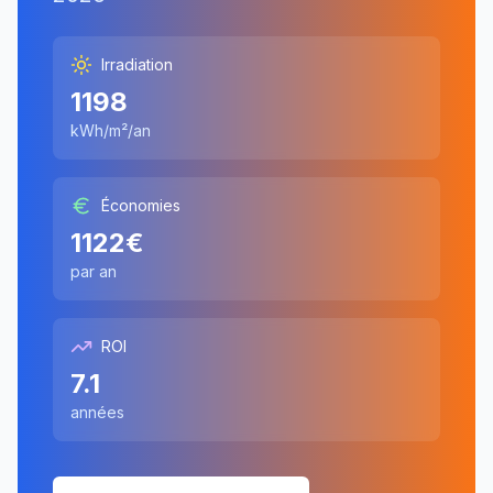
Irradiation
1198
kWh/m²/an
Économies
1122
€
par an
ROI
7.1
années