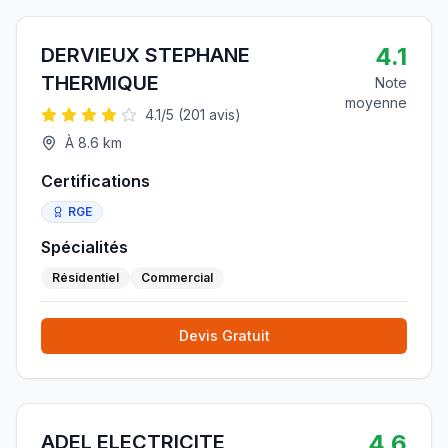
4.1
DERVIEUX STEPHANE
THERMIQUE
Note
moyenne
4.1
/5 (
201
avis)
À
8.6
km
Certifications
RGE
Spécialités
Résidentiel
Commercial
Devis Gratuit
4.6
ADEL ELECTRICITE