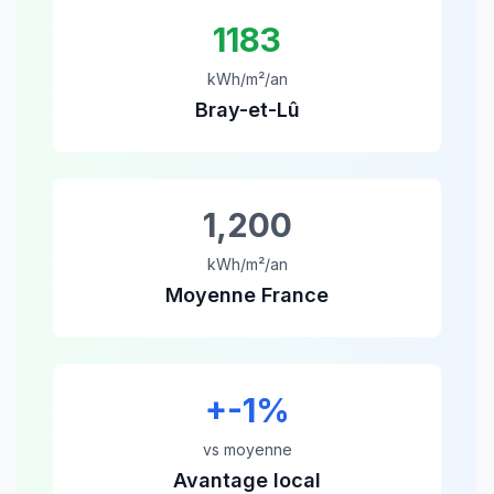
1183
kWh/m²/an
Bray-et-Lû
1,200
kWh/m²/an
Moyenne France
+
-1
%
vs moyenne
Avantage local