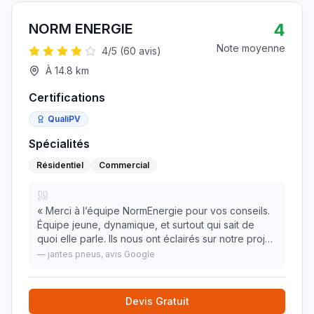
4
NORM ENERGIE
Note moyenne
4
/5 (
60
avis)
À
14.8
km
Certifications
QualiPV
Spécialités
Résidentiel
Commercial
«
Merci à l’équipe NormEnergie pour vos conseils.
Équipe jeune, dynamique, et surtout qui sait de
quoi elle parle. Ils nous ont éclairés sur notre projet
Visite Technique Gratuite. Je conseille fortement.
»
—
jantes pneus
, avis Google
Devis Gratuit