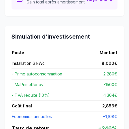
Gain total après amortissement
Simulation d'investissement
Poste
Montant
Installation 6 kWc
8,000
€
- Prime autoconsommation
-2 280€
- MaPrimeRénov'
-
1500
€
- TVA réduite (10%)
-1 364€
Coût final
2,856
€
Économies annuelles
+
1,108
€
Taux de retour
+
246
%