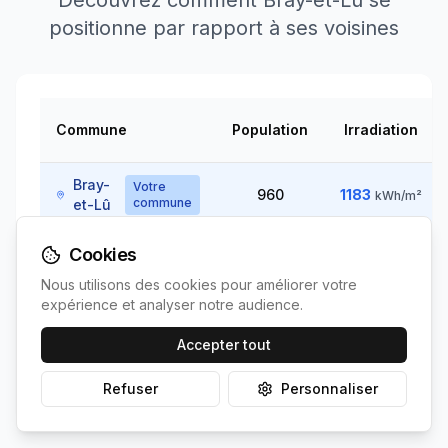
Découvrez comment
Bray-et-Lû
se
positionne par rapport à ses voisines
Commune
Population
Irradiation
Bray-
Votre
960
1183
kWh/m²
commune
et-Lû
Cookies
1190
Ambleville
393
~
5
km
↘
kWh/m²
Nous utilisons des cookies pour améliorer votre
expérience et analyser notre audience.
Accepter tout
1171
~
10
Amenucourt
207
km
↗
kWh/m²
Refuser
Personnaliser