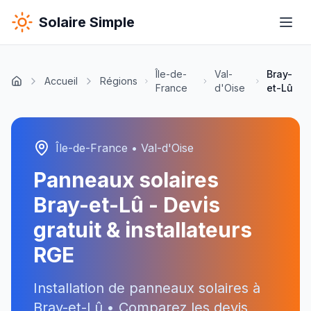
Solaire Simple
Île-de-
Val-
Bray-
Accueil
Régions
France
d'Oise
et-Lû
Île-de-France
•
Val-d'Oise
Panneaux solaires
Bray-et-Lû
- Devis
gratuit & installateurs
RGE
Installation de panneaux solaires à
Bray-et-Lû
• Comparez les devis