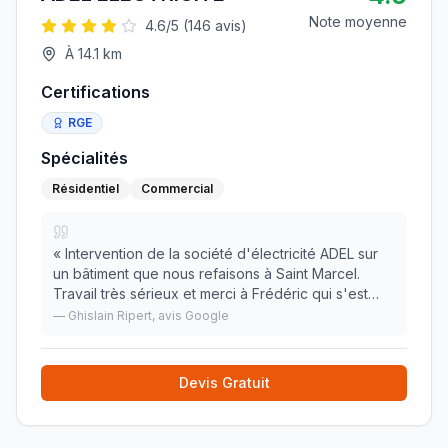
Note moyenne
4.6
/5 (
146
avis)
À
14.1
km
Certifications
RGE
Spécialités
Résidentiel
Commercial
«
Intervention de la société d'électricité ADEL sur
un bâtiment que nous refaisons à Saint Marcel.
Travail très sérieux et merci à Frédéric qui s'est
occupé des échanges avec Enedis à notre place !
—
Ghislain Ripert
, avis Google
Je recommande
»
Devis Gratuit