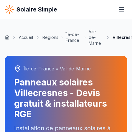
Solaire Simple
Val-
Île-de-
Accueil
Régions
de-
Villecres
France
Marne
Île-de-France
•
Val-de-Marne
Panneaux solaires
Villecresnes
- Devis
gratuit & installateurs
RGE
Installation de panneaux solaires à