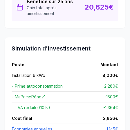
Bénéfice sur 25 ans
20,625
€
Gain total après
amortissement
Simulation d'investissement
Poste
Montant
Installation 6 kWc
8,000
€
- Prime autoconsommation
-2 280€
- MaPrimeRénov'
-
1500
€
- TVA réduite (10%)
-1 364€
Coût final
2,856
€
Économies annuelles
+
1,145
€