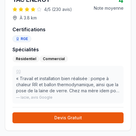
4
Note moyenne
4
/5 (
230
avis)
À
3.8
km
Certifications
RGE
Spécialités
Résidentiel
Commercial
«
Travail et installation bien réalisée : pompe à
chaleur RR et ballon thermodynamique, ainsi que la
pose de la laine de verre. Chez ma mère idem pour
pompe à chaleur AIR/EAU. Trés à l'écoute, à
—
lacie
, avis Google
recommander .
»
Devis Gratuit