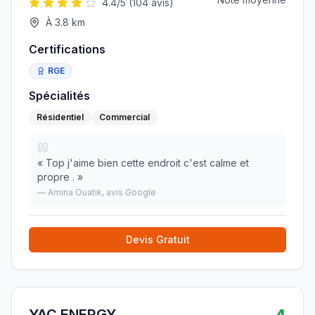
4.4
/5 (
104
avis)
À
3.8
km
Certifications
RGE
Spécialités
Résidentiel
Commercial
«
Top j'aime bien cette endroit c'est calme et
propre .
»
—
Amina Ouatik
, avis Google
Devis Gratuit
YAC ENERGY