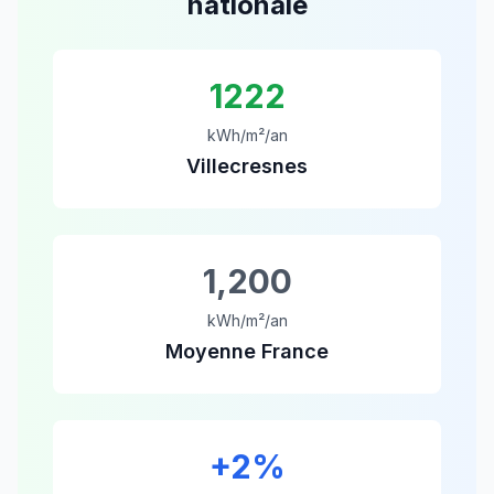
nationale
1222
kWh/m²/an
Villecresnes
1,200
kWh/m²/an
Moyenne France
+
2
%