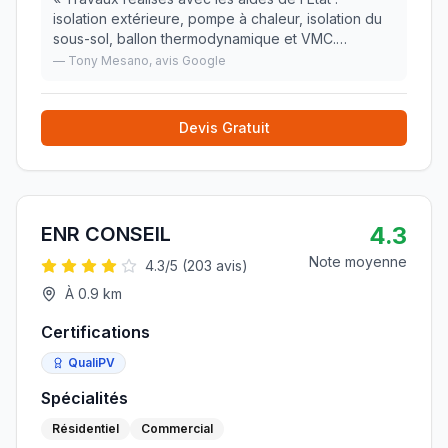
isolation extérieure, pompe à chaleur, isolation du
sous-sol, ballon thermodynamique et VMC.
Organisation parfaite, conseils clairs et travail de
—
Tony Mesano
, avis Google
qualité. Je recommande à 100 %! Entre la partie co
»
Devis Gratuit
4.3
ENR CONSEIL
Note moyenne
4.3
/5 (
203
avis)
À
0.9
km
Certifications
QualiPV
Spécialités
Résidentiel
Commercial