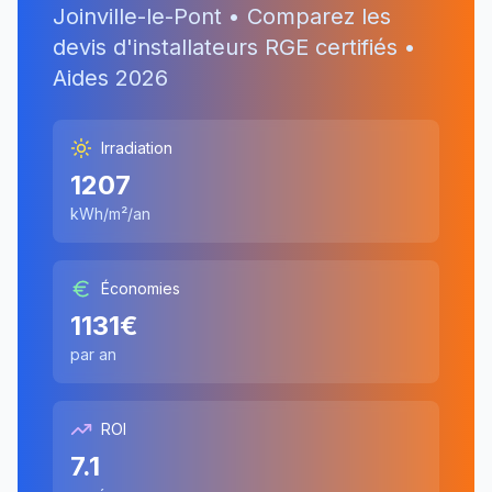
Joinville-le-Pont
• Comparez les
devis d'installateurs RGE certifiés •
Aides
2026
Irradiation
1207
kWh/m²/an
Économies
1131
€
par an
ROI
7.1