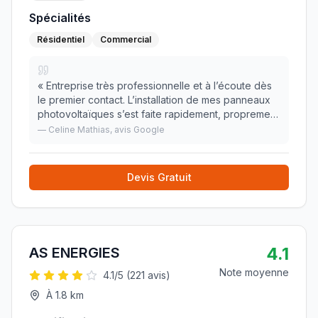
Spécialités
Résidentiel
Commercial
«
Entreprise très professionnelle et à l’écoute dès
le premier contact. L’installation de mes panneaux
photovoltaïques s’est faite rapidement, proprement
et avec un excellent suivi. L’équipe a su répondre à
—
Celine Mathias
, avis Google
toutes mes questions avec clarté et
»
Devis Gratuit
4.1
AS ENERGIES
Note moyenne
4.1
/5 (
221
avis)
À
1.8
km