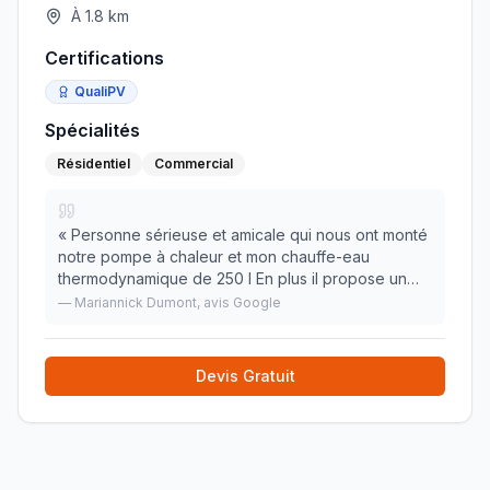
À
1.8
km
Certifications
QualiPV
Spécialités
Résidentiel
Commercial
«
Personne sérieuse et amicale qui nous ont monté
notre pompe à chaleur et mon chauffe-eau
thermodynamique de 250 l En plus il propose un
contrat d'entretien c'est cool plus besoin de
—
Mariannick Dumont
, avis Google
s'inquiéter d'appeler le chauffagiste pour
l'entretien de
»
Devis Gratuit