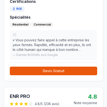
Certifications
RGE
Spécialités
Résidentiel
Commercial
«
Vous pouvez faire appel à cette entreprise les
yeux fermés. Rapidité, efficacité et en plus, ils ont
le côté humain qui manque à bon nombre
d'entreprise. Merci encore
»
—
Damien BOISSIN
, avis Google
Devis Gratuit
4.8
ENR PRO
Note moyenne
4.8
/5 (
238
avis)