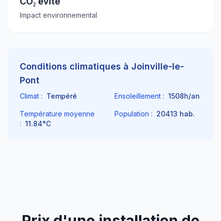
CO₂ évité
Impact environnemental
Conditions climatiques à
Joinville-le-
Pont
Climat :
Tempéré
Ensoleillement :
1508
h/an
Température moyenne
Population :
20413
hab.
:
11.84
°C
Prix d'une installation de