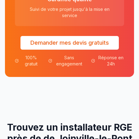
Suivi de votre projet jusqu'à la mise en
service
Demander mes devis gratuits
100%
Sans
Réponse en
gratuit
engagement
24h
Trouvez un installateur RGE
près de
de
Joinville-le-Pont