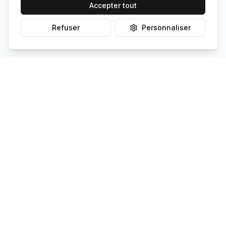
Accepter tout
Refuser
Personnaliser
Solaire Simple
Votre partenaire pour la transition énergétique. Découvrez le
potentiel solaire de votre commune et trouvez les meilleurs
installateurs.
Services