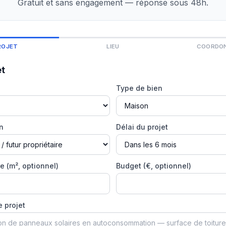
Gratuit et sans engagement — réponse sous 48h.
ROJET
LIEU
COORDO
et
Type de bien
on
Délai du projet
e (m², optionnel)
Budget (€, optionnel)
e projet