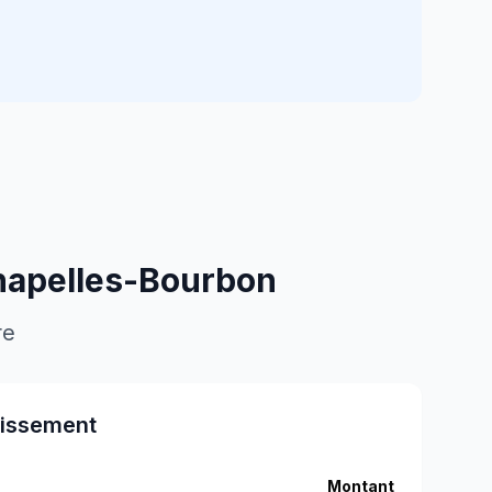
apelles-Bourbon
re
tissement
Montant