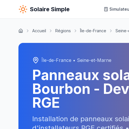
Solaire Simple
Simulateu
Accueil
Régions
Île-de-France
Seine-
Île-de-France
•
Seine-et-Marne
Panneaux sol
Bourbon
- Devi
RGE
Installation de panneaux sola
d'installateurs RGE certifiés