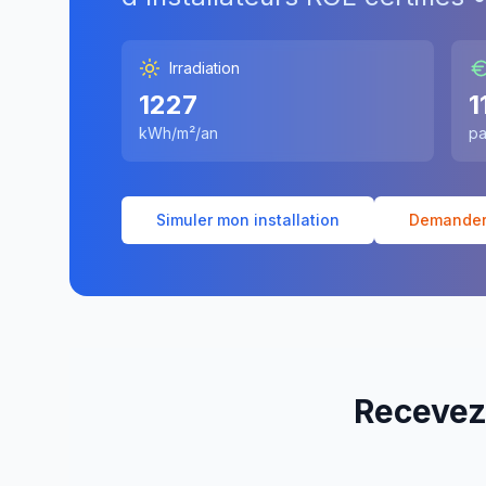
Irradiation
1227
1
kWh/m²/an
pa
Simuler mon installation
Demander 
Recevez 