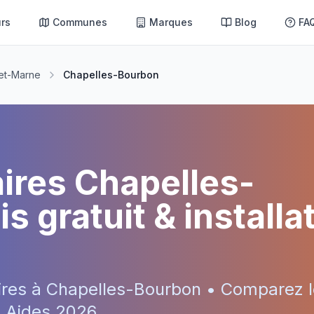
rs
Communes
Marques
Blog
FA
et-Marne
Chapelles-Bourbon
aires
Chapelles-
s gratuit & installa
ires à
Chapelles-Bourbon
• Comparez l
 • Aides
2026