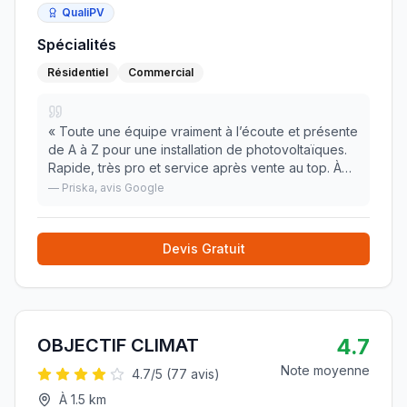
QualiPV
Spécialités
Résidentiel
Commercial
«
Toute une équipe vraiment à l’écoute et présente
de A à Z pour une installation de photovoltaïques.
Rapide, très pro et service après vente au top. À
voir le rendement dans le futur mais au vu de mes
—
Priska
, avis Google
factures d’électricité ça ne peut que ai
»
Devis Gratuit
4.7
OBJECTIF CLIMAT
Note moyenne
4.7
/5 (
77
avis)
À
1.5
km