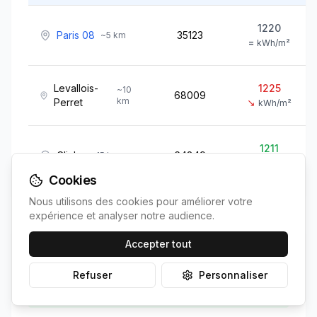
1220
Paris 08
35123
~
5
km
=
kWh/m²
Levallois-
1225
~
10
68009
km
Perret
↘
kWh/m²
1211
Clichy
64849
~
15
km
↗
kWh/m²
Cookies
Nous utilisons des cookies pour améliorer votre
expérience et analyser notre audience.
Accepter tout
Position de
Paris 17
Refuser
Personnaliser
100.0%
Irradiation vs voisines: