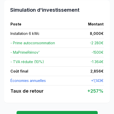
Simulation d'investissement
Poste
Montant
Installation 6 kWc
8,000
€
- Prime autoconsommation
-2 280€
- MaPrimeRénov'
-
1500
€
- TVA réduite (10%)
-1 364€
Coût final
2,856
€
Économies annuelles
+
1,143
€
Taux de retour
+
257
%