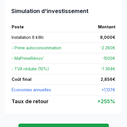
Simulation d'investissement
Poste
Montant
Installation 6 kWc
8,000
€
- Prime autoconsommation
-2 280€
- MaPrimeRénov'
-
1500
€
- TVA réduite (10%)
-1 364€
Coût final
2,856
€
Économies annuelles
+
1,137
€
Taux de retour
+
255
%