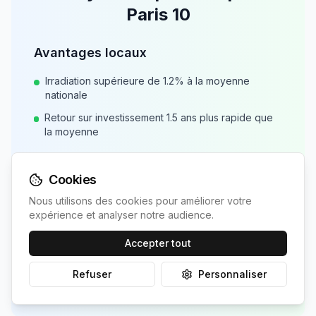
Paris 10
Avantages locaux
Irradiation supérieure de
1.2
% à la moyenne
nationale
Retour sur investissement
1.5
ans plus rapide que
la moyenne
Recommandations
Cookies
Profitez de l'irradiation de
1214
kWh/m²/an pour
Nous utilisons des cookies pour améliorer votre
maximiser votre production
expérience et analyser notre audience.
Économies potentielles de
1,137
€/an avec une
Accepter tout
installation adaptée
Amortissement en
7
ans grâce aux conditions
Refuser
Personnaliser
locales favorables