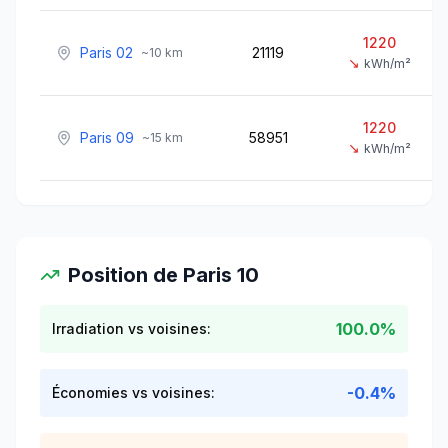
1220
Paris 02
21119
~
10
km
↘
kWh/m²
1220
Paris 09
58951
~
15
km
↘
kWh/m²
Position de
Paris 10
100.0%
Irradiation vs voisines:
-0.4%
Économies vs voisines: